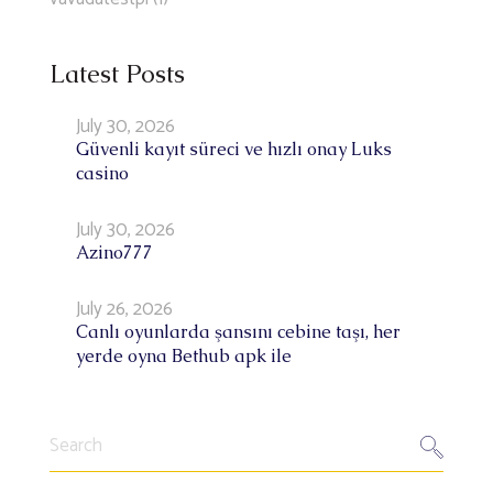
Latest Posts
July 30, 2026
Güvenli kayıt süreci ve hızlı onay Luks
casino
July 30, 2026
Azino777
July 26, 2026
Canlı oyunlarda şansını cebine taşı, her
yerde oyna Bethub apk ile
Search
for: