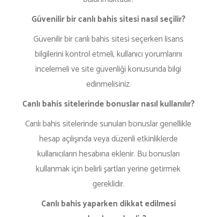
Güvenilir bir canlı bahis sitesi nasıl seçilir?
Güvenilir bir canlı bahis sitesi seçerken lisans
bilgilerini kontrol etmeli, kullanıcı yorumlarını
incelemeli ve site güvenliği konusunda bilgi
edinmelisiniz.
Canlı bahis sitelerinde bonuslar nasıl kullanılır?
Canlı bahis sitelerinde sunulan bonuslar genellikle
hesap açılışında veya düzenli etkinliklerde
kullanıcıların hesabına eklenir. Bu bonusları
kullanmak için belirli şartları yerine getirmek
gereklidir.
Canlı bahis yaparken dikkat edilmesi