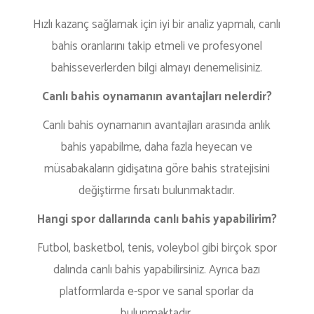
Hızlı kazanç sağlamak için iyi bir analiz yapmalı, canlı
bahis oranlarını takip etmeli ve profesyonel
bahisseverlerden bilgi almayı denemelisiniz.
Canlı bahis oynamanın avantajları nelerdir?
Canlı bahis oynamanın avantajları arasında anlık
bahis yapabilme, daha fazla heyecan ve
müsabakaların gidişatına göre bahis stratejisini
değiştirme fırsatı bulunmaktadır.
Hangi spor dallarında canlı bahis yapabilirim?
Futbol, basketbol, tenis, voleybol gibi birçok spor
dalında canlı bahis yapabilirsiniz. Ayrıca bazı
platformlarda e-spor ve sanal sporlar da
bulunmaktadır.