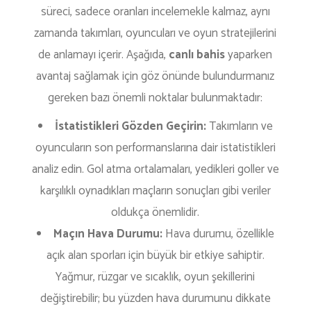
süreci, sadece oranları incelemekle kalmaz, aynı
zamanda takımları, oyuncuları ve oyun stratejilerini
de anlamayı içerir. Aşağıda,
canlı bahis
yaparken
avantaj sağlamak için göz önünde bulundurmanız
gereken bazı önemli noktalar bulunmaktadır:
İstatistikleri Gözden Geçirin:
Takımların ve
oyuncuların son performanslarına dair istatistikleri
analiz edin. Gol atma ortalamaları, yedikleri goller ve
karşılıklı oynadıkları maçların sonuçları gibi veriler
oldukça önemlidir.
Maçın Hava Durumu:
Hava durumu, özellikle
açık alan sporları için büyük bir etkiye sahiptir.
Yağmur, rüzgar ve sıcaklık, oyun şekillerini
değiştirebilir; bu yüzden hava durumunu dikkate