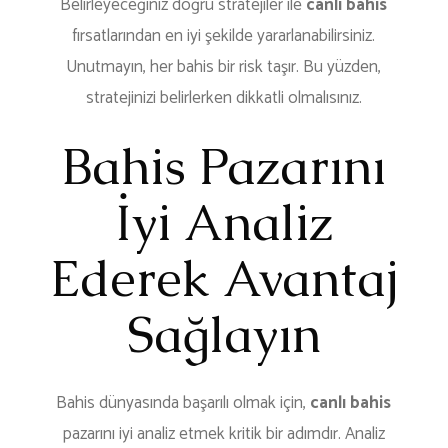
Belirleyeceğiniz doğru stratejiler ile
canlı bahis
fırsatlarından en iyi şekilde yararlanabilirsiniz.
Unutmayın, her bahis bir risk taşır. Bu yüzden,
stratejinizi belirlerken dikkatli olmalısınız.
Bahis Pazarını
İyi Analiz
Ederek Avantaj
Sağlayın
Bahis dünyasında başarılı olmak için,
canlı bahis
pazarını iyi analiz etmek kritik bir adımdır. Analiz