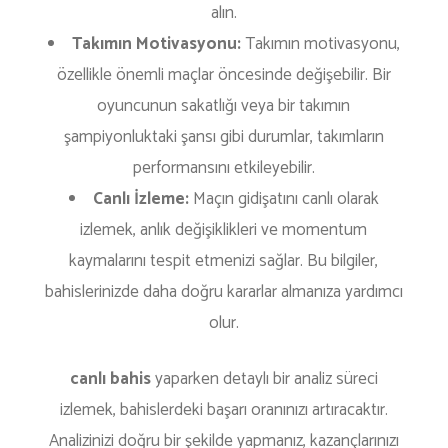
alın.
Takımın Motivasyonu:
Takımın motivasyonu,
özellikle önemli maçlar öncesinde değişebilir. Bir
oyuncunun sakatlığı veya bir takımın
şampiyonluktaki şansı gibi durumlar, takımların
performansını etkileyebilir.
Canlı İzleme:
Maçın gidişatını canlı olarak
izlemek, anlık değişiklikleri ve momentum
kaymalarını tespit etmenizi sağlar. Bu bilgiler,
bahislerinizde daha doğru kararlar almanıza yardımcı
olur.
canlı bahis
yaparken detaylı bir analiz süreci
izlemek, bahislerdeki başarı oranınızı artıracaktır.
Analizinizi doğru bir şekilde yapmanız, kazançlarınızı