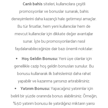
Canlı bahis
siteleri, kullanıcılara çeşitli
promosyonlar ve bonuslar sunarak, bahis
deneyimlerini daha kazançlı hale getirmeyi amaçlar.
Bu tür fırsatlar, hem yeni kullanıcılar hem de
mevcut kullanıcılar için dikkate değer avantajlar
sunar. İşte bu promosyonlardan nasıl
faydalanabileceğinize dair bazı önemli noktalar:
Hoş Geldin Bonusu:
Yeni üye olanlar için
genellikle cazip hoş geldin bonusları sunulur. Bu
bonusu kullanarak ilk bahislerinizi daha rahat
yapabilir ve kazanma şansınızı artırabilirsiniz.
Yatırım Bonusu:
Yapacağınız yatırımlar için
belirli bir yüzde oranında bonus alabilirsiniz. Örneğin,
%50 yatırım bonusu ile yatırdığınız miktarın yarısı