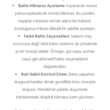
Bahis Miktarını Ayarlama:
Kazanacak mısınız
yoksa kaybedecek misiniz bilinmez. Bu yüzden,
kayıpları minimize etmek adına her bahiste
koyduğunuz miktarı dikkatli bir şekilde ayarlayın.
Farklı Bahis Seçenekleri:
Sadece maç
sonucuna değil, farklı bahis türlerine de yönelmek
iyi bir strateji olabilir. Örneğin, gol sayısı, korner
sayısı gibi alternatif bahis seçeneklerini
değerlendirin.
Ruh Halini Kontrol Etme:
Bahis yaparken
duygusal kararlar almak genellikle kötü sonuçlar
doğurur. Mantıklı bir şekilde düşünerek
bahislerinizde disiplinli kalmaya özen gösterin.