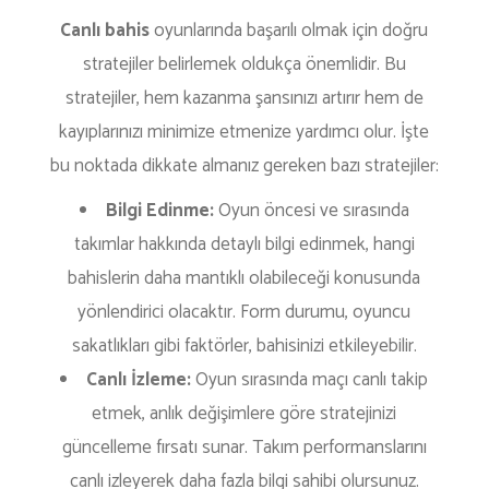
Canlı bahis
oyunlarında başarılı olmak için doğru
stratejiler belirlemek oldukça önemlidir. Bu
stratejiler, hem kazanma şansınızı artırır hem de
kayıplarınızı minimize etmenize yardımcı olur. İşte
bu noktada dikkate almanız gereken bazı stratejiler:
Bilgi Edinme:
Oyun öncesi ve sırasında
takımlar hakkında detaylı bilgi edinmek, hangi
bahislerin daha mantıklı olabileceği konusunda
yönlendirici olacaktır. Form durumu, oyuncu
sakatlıkları gibi faktörler, bahisinizi etkileyebilir.
Canlı İzleme:
Oyun sırasında maçı canlı takip
etmek, anlık değişimlere göre stratejinizi
güncelleme fırsatı sunar. Takım performanslarını
canlı izleyerek daha fazla bilgi sahibi olursunuz.