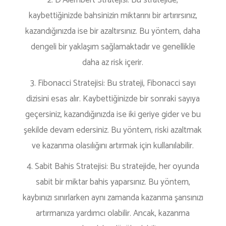
2. D’Alembert Stratejisi: Bu stratejide,
kaybettiğinizde bahsinizin miktarını bir artırırsınız,
kazandığınızda ise bir azaltırsınız. Bu yöntem, daha
dengeli bir yaklaşım sağlamaktadır ve genellikle
daha az risk içerir.
3. Fibonacci Stratejisi: Bu strateji, Fibonacci sayı
dizisini esas alır. Kaybettiğinizde bir sonraki sayıya
geçersiniz, kazandığınızda ise iki geriye gider ve bu
şekilde devam edersiniz. Bu yöntem, riski azaltmak
ve kazanma olasılığını artırmak için kullanılabilir.
4. Sabit Bahis Stratejisi: Bu stratejide, her oyunda
sabit bir miktar bahis yaparsınız. Bu yöntem,
kaybınızı sınırlarken aynı zamanda kazanma şansınızı
artırmanıza yardımcı olabilir. Ancak, kazanma