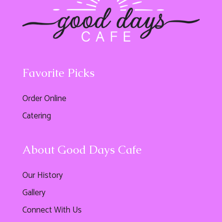
Favorite Picks
Order Online
Catering
About Good Days Cafe
Our History
Gallery
Connect With Us