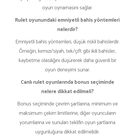
oyun oynamasını sağlar.
Rulet oyunundaki emniyetli bahis yöntemleri
nelerdir?
Emniyetli bahis yöntemleri, düşük riskli bahislerdir.
Örneğin, kırmızı/siyah, tek/çift gibi ikili bahisler,
kaybetme olasılığını düşürerek daha güvenli bir
oyun deneyimi sunar.
Canlı rulet oyunlarında bonus seçiminde
nelere dikkat edilmeli?
Bonus seçiminde çevrim şartlarına, minimum ve
maksimum çekim limitlerine, diğer oyuncuların
yorumlarına ve sunulan teklifin oyun şartlarına
uygunluğuna dikkat edilmelidir.