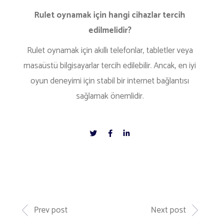
Rulet oynamak için hangi cihazlar tercih
edilmelidir?
Rulet oynamak için akıllı telefonlar, tabletler veya
masaüstü bilgisayarlar tercih edilebilir. Ancak, en iyi
oyun deneyimi için stabil bir internet bağlantısı
sağlamak önemlidir.
Prev post
Next post