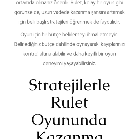
ortamda olmanız önerilir. Rulet, kolay bir oyun gibi
görünse de, uzun vadede kazanma şansını artırmak
için belli başlı stratejileri öğrenmek de faydalıdır.
Oyun için bir bütçe belirlemeyi ihmal etmeyin.
Belirlediğiniz bütçe dahilinde oynayarak, kayıplarınızı
kontrol altına alabilir ve daha keyifli bir oyun
deneyimi yaşayabilirsiniz.
Stratejilerle
Rulet
Oyununda
Kazanma