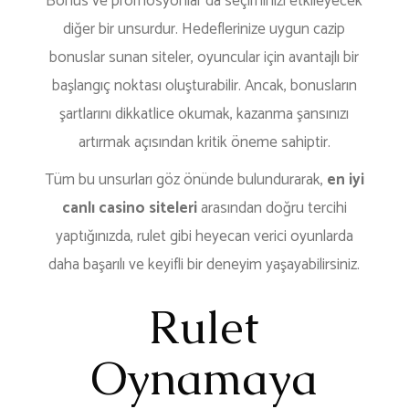
Bonus ve promosyonlar da seçiminizi etkileyecek
diğer bir unsurdur. Hedeflerinize uygun cazip
bonuslar sunan siteler, oyuncular için avantajlı bir
başlangıç noktası oluşturabilir. Ancak, bonusların
şartlarını dikkatlice okumak, kazanma şansınızı
artırmak açısından kritik öneme sahiptir.
Tüm bu unsurları göz önünde bulundurarak,
en iyi
canlı casino siteleri
arasından doğru tercihi
yaptığınızda, rulet gibi heyecan verici oyunlarda
daha başarılı ve keyifli bir deneyim yaşayabilirsiniz.
Rulet
Oynamaya