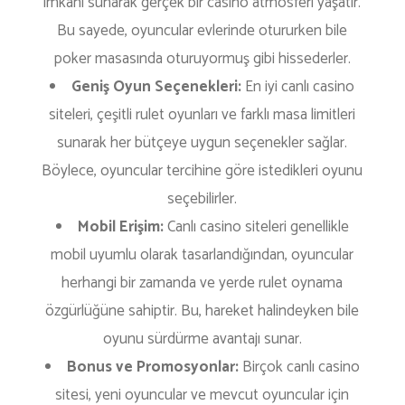
imkanı sunarak gerçek bir casino atmosferi yaşatır.
Bu sayede, oyuncular evlerinde otururken bile
poker masasında oturuyormuş gibi hissederler.
Geniş Oyun Seçenekleri:
En iyi canlı casino
siteleri, çeşitli rulet oyunları ve farklı masa limitleri
sunarak her bütçeye uygun seçenekler sağlar.
Böylece, oyuncular tercihine göre istedikleri oyunu
seçebilirler.
Mobil Erişim:
Canlı casino siteleri genellikle
mobil uyumlu olarak tasarlandığından, oyuncular
herhangi bir zamanda ve yerde rulet oynama
özgürlüğüne sahiptir. Bu, hareket halindeyken bile
oyunu sürdürme avantajı sunar.
Bonus ve Promosyonlar:
Birçok canlı casino
sitesi, yeni oyuncular ve mevcut oyuncular için