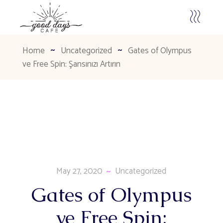
Home
Uncategorized
Gates of Olympus
ve Free Spin: Şansınızı Artırın
May 27, 2020
Uncategorized
Gates of Olympus
ve Free Spin: