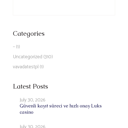
Categories
–
(1)
Uncategorized
(310)
vavadatestpl
(1)
Latest Posts
July 30, 2026
Güvenli kayıt süreci ve hızlı onay Luks
casino
July 30, 2026