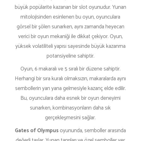
büyük popülarite kazanan bir slot oyunudur. Yunan
mitolojisinden esinlenen bu oyun, oyunculara
görsel bir şölen sunarken, aynı zamanda heyecan
verici bir oyun mekaniği ile dikkat çekiyor. Oyun,
yüksek volatiliteli yapısı sayesinde büyük kazanma
potansiyeline sahiptir.
Oyun, 6 makaralı ve 5 sıralı bir düzene sahiptir.
Herhangi bir sıra kuralı olmaksızın, makaralarda aynı
sembollerin yan yana gelmesiyle kazanç elde edilir.
Bu, oyunculara daha esnek bir oyun deneyimi
sunarken, kombinasyonların daha sık
gerçekleşmesini sağlar.
Gates of Olympus
oyununda, semboller arasında
değerli taşlar, Yunan tanrıları ve özel semboller yer