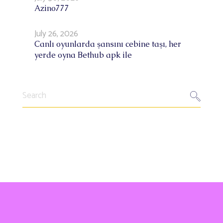
Azino777
July 26, 2026
Canlı oyunlarda şansını cebine taşı, her
yerde oyna Bethub apk ile
Search
for: