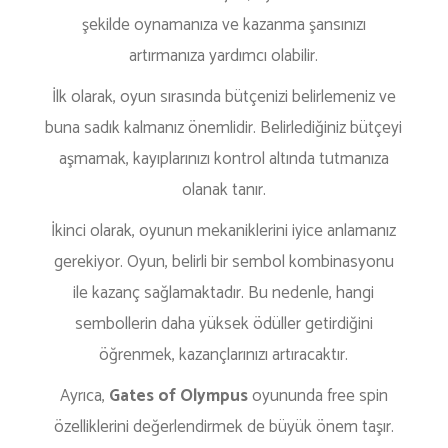
şekilde oynamanıza ve kazanma şansınızı
artırmanıza yardımcı olabilir.
İlk olarak, oyun sırasında bütçenizi belirlemeniz ve
buna sadık kalmanız önemlidir. Belirlediğiniz bütçeyi
aşmamak, kayıplarınızı kontrol altında tutmanıza
olanak tanır.
İkinci olarak, oyunun mekaniklerini iyice anlamanız
gerekiyor. Oyun, belirli bir sembol kombinasyonu
ile kazanç sağlamaktadır. Bu nedenle, hangi
sembollerin daha yüksek ödüller getirdiğini
öğrenmek, kazançlarınızı artıracaktır.
Ayrıca,
Gates of Olympus
oyununda free spin
özelliklerini değerlendirmek de büyük önem taşır.