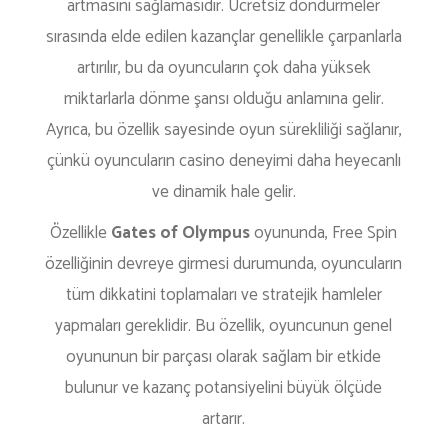
artmasını sağlamasıdır. Ücretsiz döndürmeler
sırasında elde edilen kazançlar genellikle çarpanlarla
artırılır, bu da oyuncuların çok daha yüksek
miktarlarla dönme şansı olduğu anlamına gelir.
Ayrıca, bu özellik sayesinde oyun sürekliliği sağlanır,
çünkü oyuncuların casino deneyimi daha heyecanlı
ve dinamik hale gelir.
Özellikle
Gates of Olympus
oyununda, Free Spin
özelliğinin devreye girmesi durumunda, oyuncuların
tüm dikkatini toplamaları ve stratejik hamleler
yapmaları gereklidir. Bu özellik, oyuncunun genel
oyununun bir parçası olarak sağlam bir etkide
bulunur ve kazanç potansiyelini büyük ölçüde
artarır.