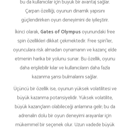
bu da kullanıcılar için büyük bir avantaj sağlar.
Çarpan özelliği, oyunun dinamik yapısını
güçlendirirken oyun deneyimini de iyileştirir.
İkinci olarak,
Gates of Olympus
oyunundaki free
spin özellikleri dikkat çekmektedir. Free spin’ler,
oyunculara risk almadan oynamanın ve kazanç elde
etmenin harika bir yolunu sunar. Bu özellik, oyunu
daha erişilebilir kılar ve kullanıcıların daha fazla
kazanma şansı bulmalarını sağlar.
Üçüncü bir özellik ise, oyunun yüksek volatilitesi ve
büyük kazanma potansiyelidir. Yüksek volatilite,
büyük kazançların olabileceği anlamına gelir; bu da
adrenalin dolu bir oyun deneyimi arayanlar için
mükemmel bir seçenek olur. Uzun vadede büyük