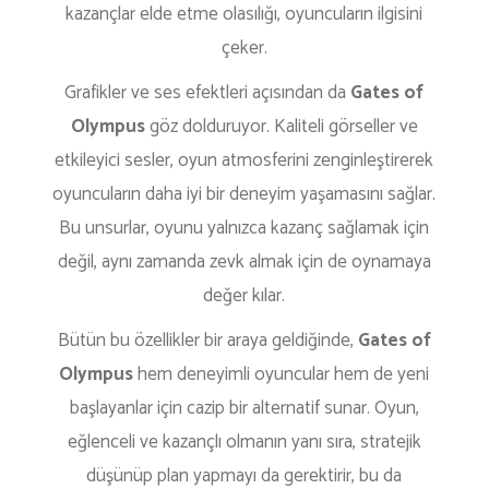
kazançlar elde etme olasılığı, oyuncuların ilgisini
çeker.
Grafikler ve ses efektleri açısından da
Gates of
Olympus
göz dolduruyor. Kaliteli görseller ve
etkileyici sesler, oyun atmosferini zenginleştirerek
oyuncuların daha iyi bir deneyim yaşamasını sağlar.
Bu unsurlar, oyunu yalnızca kazanç sağlamak için
değil, aynı zamanda zevk almak için de oynamaya
değer kılar.
Bütün bu özellikler bir araya geldiğinde,
Gates of
Olympus
hem deneyimli oyuncular hem de yeni
başlayanlar için cazip bir alternatif sunar. Oyun,
eğlenceli ve kazançlı olmanın yanı sıra, stratejik
düşünüp plan yapmayı da gerektirir, bu da