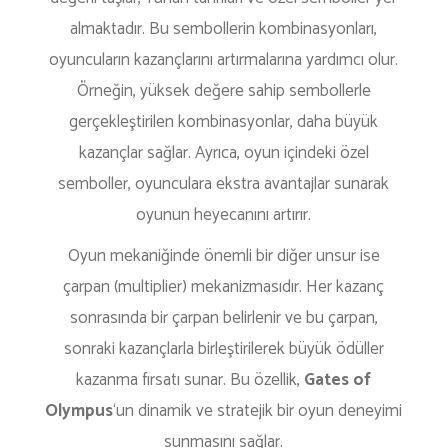
almaktadır. Bu sembollerin kombinasyonları,
oyuncuların kazançlarını artırmalarına yardımcı olur.
Örneğin, yüksek değere sahip sembollerle
gerçekleştirilen kombinasyonlar, daha büyük
kazançlar sağlar. Ayrıca, oyun içindeki özel
semboller, oyunculara ekstra avantajlar sunarak
oyunun heyecanını artırır.
Oyun mekaniğinde önemli bir diğer unsur ise
çarpan (multiplier) mekanizmasıdır. Her kazanç
sonrasında bir çarpan belirlenir ve bu çarpan,
sonraki kazançlarla birleştirilerek büyük ödüller
kazanma fırsatı sunar. Bu özellik,
Gates of
Olympus
‘un dinamik ve stratejik bir oyun deneyimi
sunmasını sağlar.