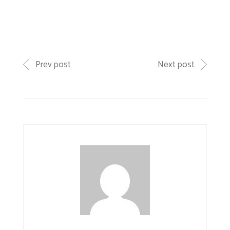
Prev post
Next post