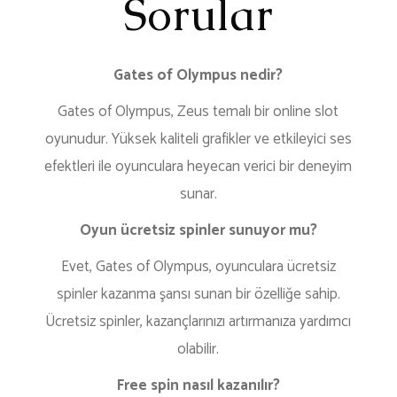
Sorular
Gates of Olympus nedir?
Gates of Olympus, Zeus temalı bir online slot
oyunudur. Yüksek kaliteli grafikler ve etkileyici ses
efektleri ile oyunculara heyecan verici bir deneyim
sunar.
Oyun ücretsiz spinler sunuyor mu?
Evet, Gates of Olympus, oyunculara ücretsiz
spinler kazanma şansı sunan bir özelliğe sahip.
Ücretsiz spinler, kazançlarınızı artırmanıza yardımcı
olabilir.
Free spin nasıl kazanılır?