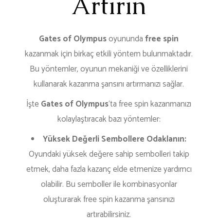
Artırın
Gates of Olympus
oyununda
free spin
kazanmak için birkaç etkili yöntem bulunmaktadır.
Bu yöntemler, oyunun mekaniği ve özelliklerini
kullanarak kazanma şansını artırmanızı sağlar.
İşte
Gates of Olympus
‘ta free spin kazanmanızı
kolaylaştıracak bazı yöntemler:
Yüksek Değerli Sembollere Odaklanın:
Oyundaki yüksek değere sahip sembolleri takip
etmek, daha fazla kazanç elde etmenize yardımcı
olabilir. Bu semboller ile kombinasyonlar
oluşturarak free spin kazanma şansınızı
artırabilirsiniz.