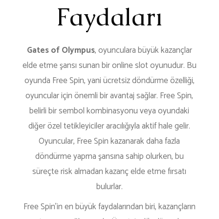
Faydaları
Gates of Olympus
, oyunculara büyük kazançlar
elde etme şansı sunan bir online slot oyunudur. Bu
oyunda Free Spin, yani ücretsiz döndürme özelliği,
oyuncular için önemli bir avantaj sağlar. Free Spin,
belirli bir sembol kombinasyonu veya oyundaki
diğer özel tetikleyiciler aracılığıyla aktif hale gelir.
Oyuncular, Free Spin kazanarak daha fazla
döndürme yapma şansına sahip olurken, bu
süreçte risk almadan kazanç elde etme fırsatı
bulurlar.
Free Spin’in en büyük faydalarından biri, kazançların