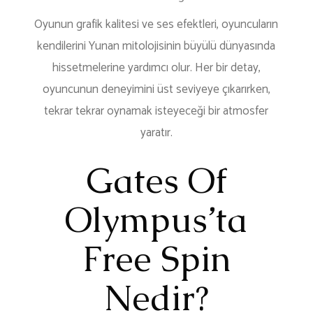
Oyunun grafik kalitesi ve ses efektleri, oyuncuların
kendilerini Yunan mitolojisinin büyülü dünyasında
hissetmelerine yardımcı olur. Her bir detay,
oyuncunun deneyimini üst seviyeye çıkarırken,
tekrar tekrar oynamak isteyeceği bir atmosfer
yaratır.
Gates Of
Olympus’ta
Free Spin
Nedir?