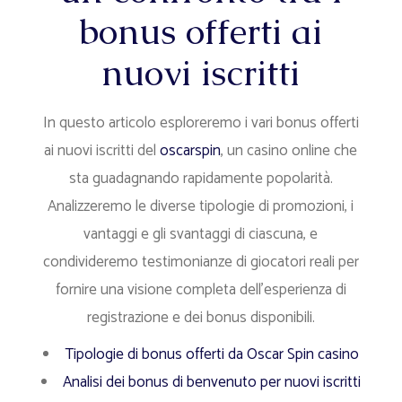
bonus offerti ai
nuovi iscritti
In questo articolo esploreremo i vari bonus offerti
ai nuovi iscritti del
oscarspin
, un casino online che
sta guadagnando rapidamente popolarità.
Analizzeremo le diverse tipologie di promozioni, i
vantaggi e gli svantaggi di ciascuna, e
condivideremo testimonianze di giocatori reali per
fornire una visione completa dell’esperienza di
registrazione e dei bonus disponibili.
Tipologie di bonus offerti da Oscar Spin casino
Analisi dei bonus di benvenuto per nuovi iscritti