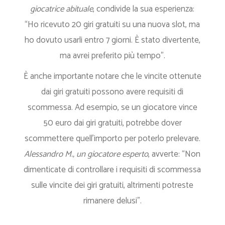
giocatrice abituale
, condivide la sua esperienza:
“Ho ricevuto 20 giri gratuiti su una nuova slot, ma
ho dovuto usarli entro 7 giorni. È stato divertente,
ma avrei preferito più tempo”.
È anche importante notare che le vincite ottenute
dai giri gratuiti possono avere requisiti di
scommessa. Ad esempio, se un giocatore vince
50 euro dai giri gratuiti, potrebbe dover
scommettere quell’importo per poterlo prelevare.
Alessandro M., un giocatore esperto
, avverte: “Non
dimenticate di controllare i requisiti di scommessa
sulle vincite dei giri gratuiti, altrimenti potreste
rimanere delusi”.