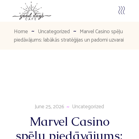
Home
Uncategorized
Marvel Casino spēļu
piedāvājums: labākās stratēģijas un padomi uzvarai
June 25, 2026
Uncategorized
Marvel Casino
spēļu piedāvājums: