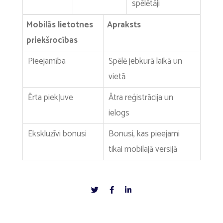
spēlētāji
Mobilās lietotnes
Apraksts
priekšrocības
Pieejamība
Spēlē jebkurā laikā un
vietā
Ērta piekļuve
Ātra reģistrācija un
ielogs
Ekskluzīvi bonusi
Bonusi, kas pieejami
tikai mobilajā versijā