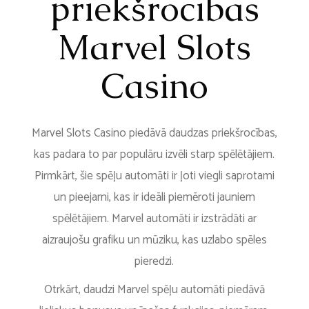
priekšrocības
Marvel Slots
Casino
Marvel Slots Casino piedāvā daudzas priekšrocības,
kas padara to par populāru izvēli starp spēlētājiem.
Pirmkārt, šie spēļu automāti ir ļoti viegli saprotami
un pieejami, kas ir ideāli piemēroti jauniem
spēlētājiem. Marvel automāti ir izstrādāti ar
aizraujošu grafiku un mūziku, kas uzlabo spēles
pieredzi.
Otrkārt, daudzi Marvel spēļu automāti piedāvā