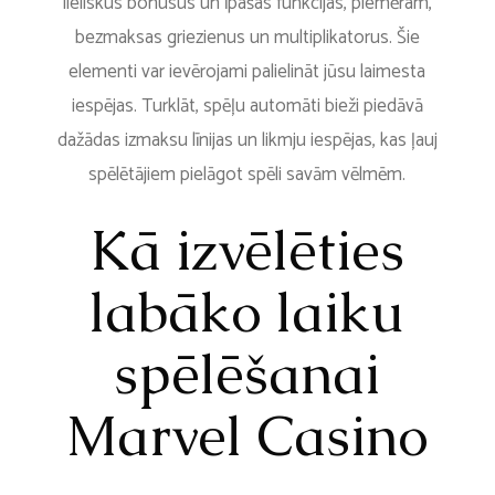
lieliskus bonusus un īpašas funkcijas, piemēram,
bezmaksas griezienus un multiplikatorus. Šie
elementi var ievērojami palielināt jūsu laimesta
iespējas. Turklāt, spēļu automāti bieži piedāvā
dažādas izmaksu līnijas un likmju iespējas, kas ļauj
spēlētājiem pielāgot spēli savām vēlmēm.
Kā izvēlēties
labāko laiku
spēlēšanai
Marvel Casino