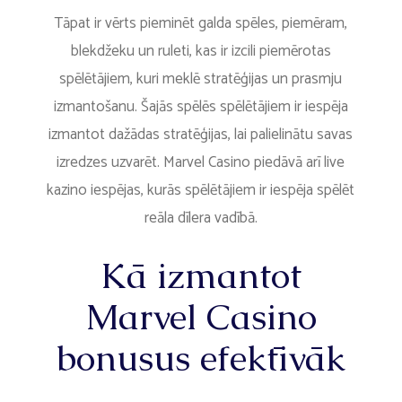
Tāpat ir vērts pieminēt galda spēles, piemēram,
blekdžeku un ruleti, kas ir izcili piemērotas
spēlētājiem, kuri meklē stratēģijas un prasmju
izmantošanu. Šajās spēlēs spēlētājiem ir iespēja
izmantot dažādas stratēģijas, lai palielinātu savas
izredzes uzvarēt. Marvel Casino piedāvā arī live
kazino iespējas, kurās spēlētājiem ir iespēja spēlēt
reāla dīlera vadībā.
Kā izmantot
Marvel Casino
bonusus efektīvāk