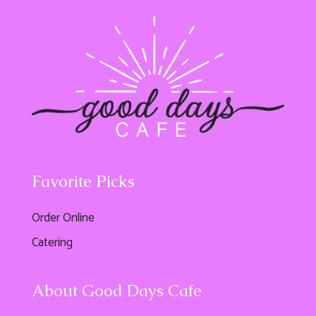
Favorite Picks
Order Online
Catering
About Good Days Cafe