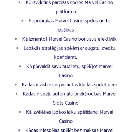
Kā izvēlēties pareizas spēles Marvel Casino
platformā
Populārākās Marvel Casino spēles un to
īpašības
Kā izmantot Marvel Casino bonusus efektīvāk
Labākās stratēģijas spēlēm ar augstu izredžu
koeficientu
Kā pārvaldīt savu budžetu, spēlējot Marvel
Casino
Kādas ir visbiežāk pieļautās kļūdas spēlētājiem
Kādas ir spēļu automātu priekšrocības Marvel
Slots Casino
Kā izvēlēties labāko laiku spēlēšanai Marvel
Casino
Kādas ir iespējas spēlēt bez maksas Marvel