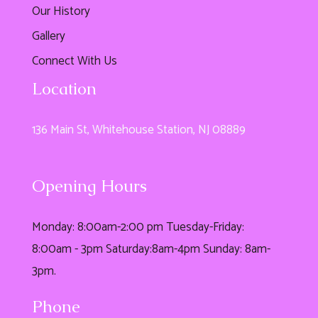
Our History
Gallery
Connect With Us
Location
136 Main St, Whitehouse Station, NJ 08889
Opening Hours
Monday: 8:00am-2:00 pm Tuesday-Friday:
8:00am - 3pm Saturday:8am-4pm Sunday: 8am-
3pm.
Phone