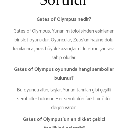
Gates of Olympus nedir?
Gates of Olympus, Yunan mitolojisinden esinlenen
bir slot oyunudur. Oyuncular, Zeus’un hazine dolu
kapılarını açarak büyük kazançlar elde etme şansına
sahip olurlar.
Gates of Olympus oyununda hangi semboller
bulunur?
Bu oyunda altın, taşlar, Yunan tanrıları gibi çeşitli
semboller bulunur. Her sembolün farklı bir ödül
değeri vardır.
Gates of Olympus’un en dikkat çekici