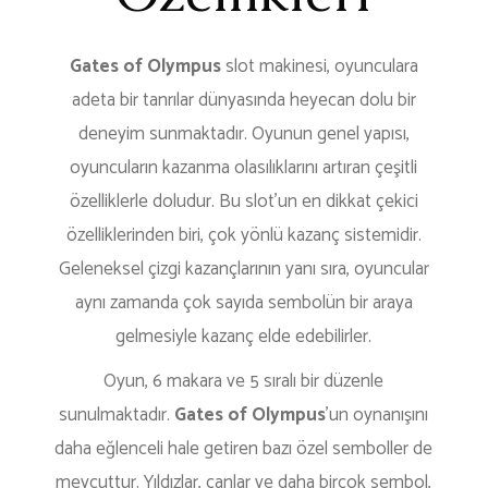
Gates of Olympus
slot makinesi, oyunculara
adeta bir tanrılar dünyasında heyecan dolu bir
deneyim sunmaktadır. Oyunun genel yapısı,
oyuncuların kazanma olasılıklarını artıran çeşitli
özelliklerle doludur. Bu slot’un en dikkat çekici
özelliklerinden biri, çok yönlü kazanç sistemidir.
Geleneksel çizgi kazançlarının yanı sıra, oyuncular
aynı zamanda çok sayıda sembolün bir araya
gelmesiyle kazanç elde edebilirler.
Oyun, 6 makara ve 5 sıralı bir düzenle
sunulmaktadır.
Gates of Olympus
’un oynanışını
daha eğlenceli hale getiren bazı özel semboller de
mevcuttur. Yıldızlar, çanlar ve daha birçok sembol,