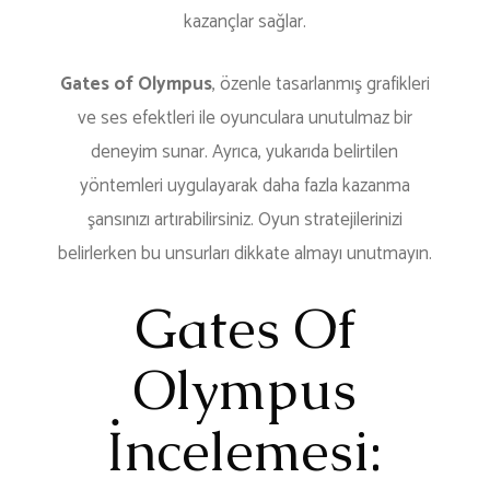
kazançlar sağlar.
Gates of Olympus
, özenle tasarlanmış grafikleri
ve ses efektleri ile oyunculara unutulmaz bir
deneyim sunar. Ayrıca, yukarıda belirtilen
yöntemleri uygulayarak daha fazla kazanma
şansınızı artırabilirsiniz. Oyun stratejilerinizi
belirlerken bu unsurları dikkate almayı unutmayın.
Gates Of
Olympus
İncelemesi: