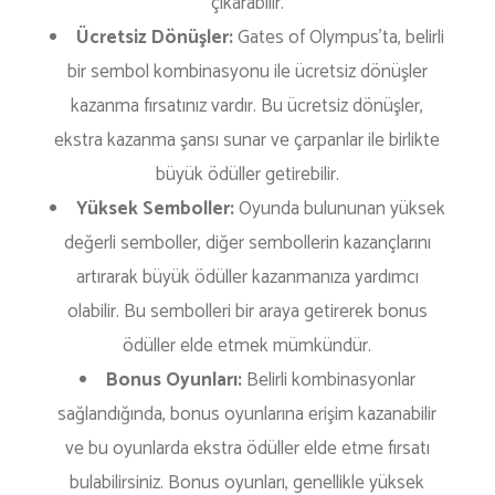
çıkarabilir.
Ücretsiz Dönüşler:
Gates of Olympus’ta, belirli
bir sembol kombinasyonu ile ücretsiz dönüşler
kazanma fırsatınız vardır. Bu ücretsiz dönüşler,
ekstra kazanma şansı sunar ve çarpanlar ile birlikte
büyük ödüller getirebilir.
Yüksek Semboller:
Oyunda bulununan yüksek
değerli semboller, diğer sembollerin kazançlarını
artırarak büyük ödüller kazanmanıza yardımcı
olabilir. Bu sembolleri bir araya getirerek bonus
ödüller elde etmek mümkündür.
Bonus Oyunları:
Belirli kombinasyonlar
sağlandığında, bonus oyunlarına erişim kazanabilir
ve bu oyunlarda ekstra ödüller elde etme fırsatı
bulabilirsiniz. Bonus oyunları, genellikle yüksek