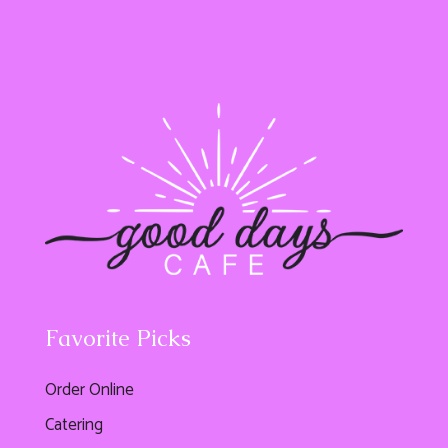
Favorite Picks
Order Online
Catering