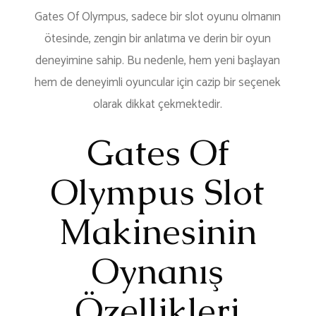
Gates Of Olympus, sadece bir slot oyunu olmanın
ötesinde, zengin bir anlatıma ve derin bir oyun
deneyimine sahip. Bu nedenle, hem yeni başlayan
hem de deneyimli oyuncular için cazip bir seçenek
olarak dikkat çekmektedir.
Gates Of
Olympus Slot
Makinesinin
Oynanış
Özellikleri