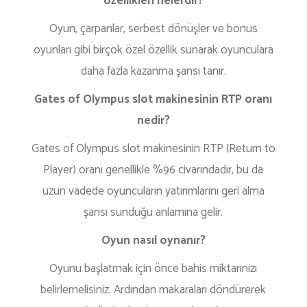
özellikleri nelerdir?
Oyun, çarpanlar, serbest dönüşler ve bonus
oyunları gibi birçok özel özellik sunarak oyunculara
daha fazla kazanma şansı tanır.
Gates of Olympus slot makinesinin RTP oranı
nedir?
Gates of Olympus slot makinesinin RTP (Return to
Player) oranı genellikle %96 civarındadır, bu da
uzun vadede oyuncuların yatırımlarını geri alma
şansı sunduğu anlamına gelir.
Oyun nasıl oynanır?
Oyunu başlatmak için önce bahis miktarınızı
belirlemelisiniz. Ardından makaraları döndürerek