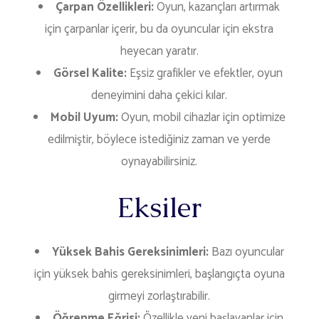
Çarpan Özellikleri:
Oyun, kazançları artırmak
için çarpanlar içerir, bu da oyuncular için ekstra
heyecan yaratır.
Görsel Kalite:
Eşsiz grafikler ve efektler, oyun
deneyimini daha çekici kılar.
Mobil Uyum:
Oyun, mobil cihazlar için optimize
edilmiştir, böylece istediğiniz zaman ve yerde
oynayabilirsiniz.
Eksiler
Yüksek Bahis Gereksinimleri:
Bazı oyuncular
için yüksek bahis gereksinimleri, başlangıçta oyuna
girmeyi zorlaştırabilir.
Öğrenme Eğrisi:
Özellikle yeni başlayanlar için