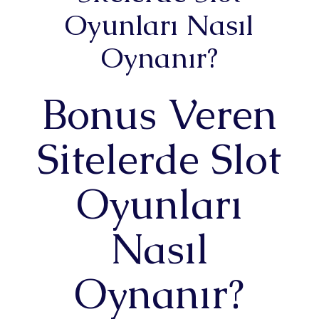
Oyunları Nasıl
Oynanır?
Bonus Veren
Sitelerde Slot
Oyunları
Nasıl
Oynanır?