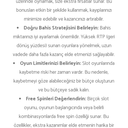
üzerinde oynamak, size ekstra fırsatlar sunar. Bu
bonusları etkin bir şekilde kullanmak, kayıplarınızı
minimize edebilir ve kazancınızı artırabilir.
Doğru Bahis Stratejisini Belirleyin:
Bahis
miktarınızı iyi ayarlamak önemlidir. Yüksek RTP (geri
dönüş yüzdesi) sunan oyunlara yönelmek, uzun
vadede daha fazla kazanç elde etmenizi sağlayabilir.
Oyun Limitlerinizi Belirleyin:
Slot oyunlarında
kaybetme riski her zaman vardır. Bu nedenle,
kaybetmeyi göze alabileceğiniz bir bütçe oluşturun
ve bu bütçeye sadık kalın.
Free Spinleri Değerlendirin:
Birçok slot
oyunu, oyunun başlangıcında veya belirli
kombinasyonlarda free spin özelliği sunar. Bu
özellikler, ekstra kazanımlar elde etmenin harika bir