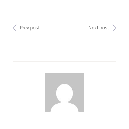
Prev post
Next post