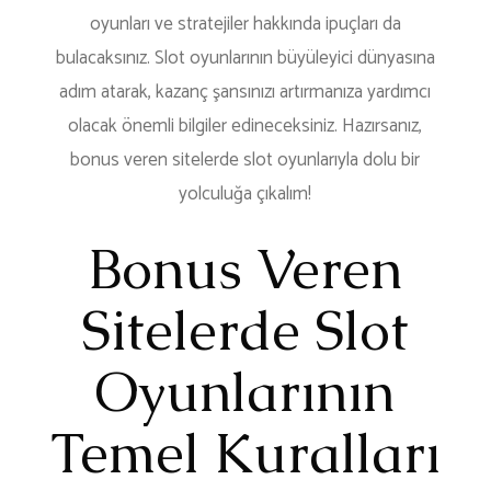
oyunları ve stratejiler hakkında ipuçları da
bulacaksınız. Slot oyunlarının büyüleyici dünyasına
adım atarak, kazanç şansınızı artırmanıza yardımcı
olacak önemli bilgiler edineceksiniz. Hazırsanız,
bonus veren sitelerde slot oyunlarıyla dolu bir
yolculuğa çıkalım!
Bonus Veren
Sitelerde Slot
Oyunlarının
Temel Kuralları