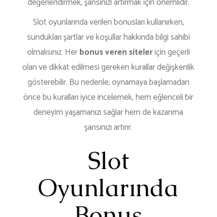
değerlendirmek, şansınızı artırmak için önemlidir.
Slot oyunlarında verilen bonusları kullanırken,
sundukları şartlar ve koşullar hakkında bilgi sahibi
olmalısınız. Her
bonus veren siteler
için geçerli
olan ve dikkat edilmesi gereken kurallar değişkenlik
gösterebilir. Bu nedenle, oynamaya başlamadan
önce bu kuralları iyice incelemek, hem eğlenceli bir
deneyim yaşamanızı sağlar hem de kazanma
şansınızı artırır.
Slot
Oyunlarında
Bonus