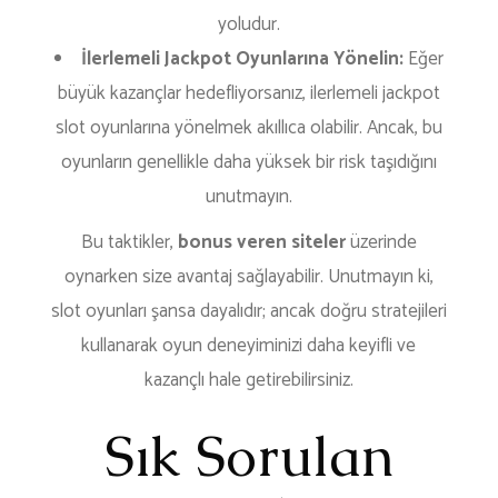
yoludur.
İlerlemeli Jackpot Oyunlarına Yönelin:
Eğer
büyük kazançlar hedefliyorsanız, ilerlemeli jackpot
slot oyunlarına yönelmek akıllıca olabilir. Ancak, bu
oyunların genellikle daha yüksek bir risk taşıdığını
unutmayın.
Bu taktikler,
bonus veren siteler
üzerinde
oynarken size avantaj sağlayabilir. Unutmayın ki,
slot oyunları şansa dayalıdır; ancak doğru stratejileri
kullanarak oyun deneyiminizi daha keyifli ve
kazançlı hale getirebilirsiniz.
Sık Sorulan