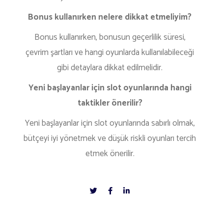
Bonus kullanırken nelere dikkat etmeliyim?
Bonus kullanırken, bonusun geçerlilik süresi,
çevrim şartları ve hangi oyunlarda kullanılabileceği
gibi detaylara dikkat edilmelidir.
Yeni başlayanlar için slot oyunlarında hangi
taktikler önerilir?
Yeni başlayanlar için slot oyunlarında sabırlı olmak,
bütçeyi iyi yönetmek ve düşük riskli oyunları tercih
etmek önerilir.