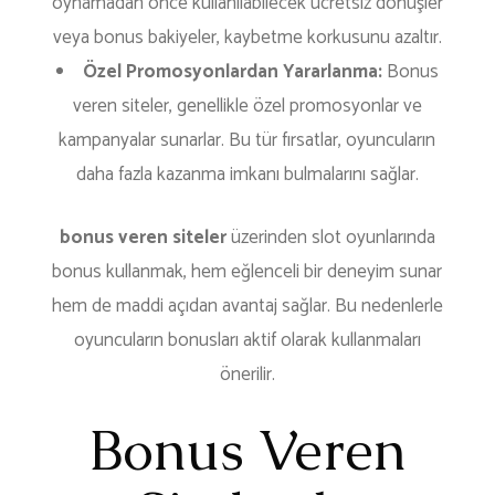
oynamadan önce kullanılabilecek ücretsiz dönüşler
veya bonus bakiyeler, kaybetme korkusunu azaltır.
Özel Promosyonlardan Yararlanma:
Bonus
veren siteler, genellikle özel promosyonlar ve
kampanyalar sunarlar. Bu tür fırsatlar, oyuncuların
daha fazla kazanma imkanı bulmalarını sağlar.
bonus veren siteler
üzerinden slot oyunlarında
bonus kullanmak, hem eğlenceli bir deneyim sunar
hem de maddi açıdan avantaj sağlar. Bu nedenlerle
oyuncuların bonusları aktif olarak kullanmaları
önerilir.
Bonus Veren