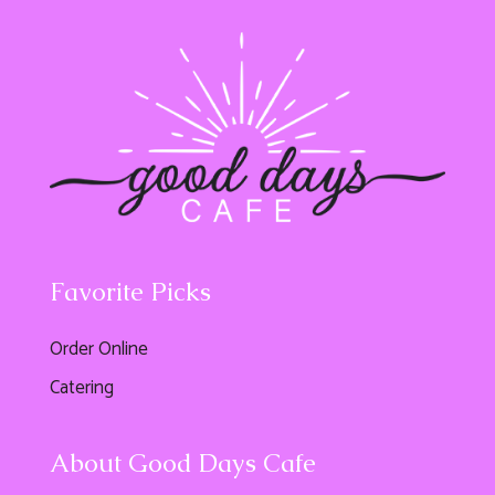
Favorite Picks
Order Online
Catering
About Good Days Cafe