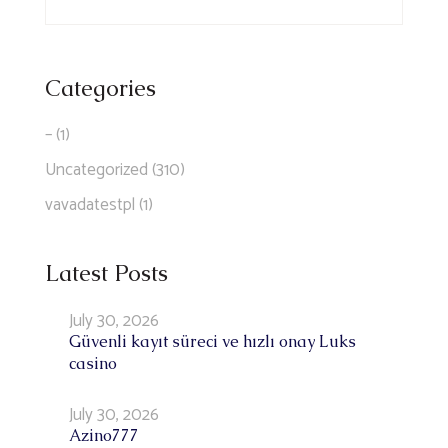
Categories
–
(1)
Uncategorized
(310)
vavadatestpl
(1)
Latest Posts
July 30, 2026
Güvenli kayıt süreci ve hızlı onay Luks
casino
July 30, 2026
Azino777