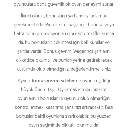
oyunculara daha güvenilir bir oyun deneyimi sunar.
İkinci olarak, bonusların şartlarını iyi anlamak
gerekmektedir. Birçok site, başlangıç bonusu veya
hafta sonu promosyonları gibi cazip teklifler sunsa
da, bu bonusların çekilmesi için belli kurallar ve
şartlar vardır. Bonus çevrim (wagering) şartlarını
dikkatlice okumalı ve bunları yerine getirebilecek
durumda olup olmadığınızı değerlendirmelisiniz.
Ayrıca,
bonus veren siteler
de oyun çeşitliliği
büyük önem taşır. Oynamak istediğiniz slot
oyunlarının bonuslar ile uyumlu olup olmadığını
kontrol etmek, kazanma şansınızı artıracaktır. Bazı
bonuslar belirli oyunlarla sınırlı olabilir, bu yüzden
oyun seçiminde dikkatli olunmalıdır.