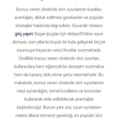
Bonus veren sitelerde slot oyunlarının kuralları,
avantajları, dikkat edilmesi gerekenler ve popüler
stratejiler hakkında bilgi edinin. Güvenilir sitelere
giriş yapın
! Başarı ipuçları için tıklayın!Online oyun
dünyası, son yıllarda büyük bir hızla gelişerek birçok
oyuncuya heyecan verici fırsatlar sunmaktadır.
Özellikle bonus veren sitelerde slot oyunları,
kullanıcılara hem eğlenceli bir deneyim sunmakta
hem de kazanç elde etme şansı tanımaktadır. Bu
makalede, bonus veren sitelerde slot oyunlarının
nasıl oynandığını, temel kurallarını ve bonusları
kullanarak elde edilebilecek avantajları
keşfedeceğiz. Bunun yanı sıra, oyun oynarken
nelere dikkat etmeniz gerektiği, en popüler slot