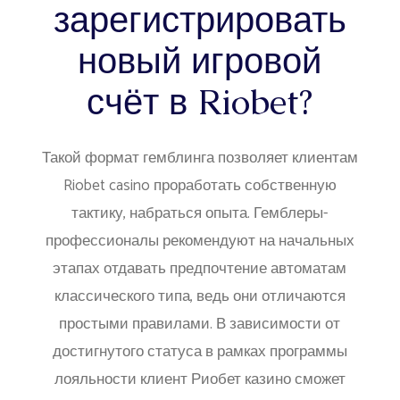
зарегистрировать
новый игровой
счёт в Riobet?
Такой формат гемблинга позволяет клиентам
Riobet casino проработать собственную
тактику, набраться опыта. Гемблеры-
профессионалы рекомендуют на начальных
этапах отдавать предпочтение автоматам
классического типа, ведь они отличаются
простыми правилами. В зависимости от
достигнутого статуса в рамках программы
лояльности клиент Риобет казино сможет