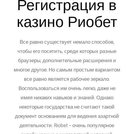
Регистрация в
казино Риобет
Все равно существует немало способов,
чтобы его посетить, среди которых разные
браузеры, дополнительные расширения и
многое другое. Но самым простым вариантом
все равно является рабочее зеркало.
Воспользоваться им очень легко, даже не
имея никаких навыков и знаний. Однако
некоторые государства не считают такой
документ основанием для ведения азартной
деятельности. Riobet – очень популярное