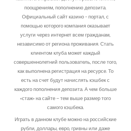
поощрениям, пополнению депозита.
Официальный сайт казино – портал, с
помощью которого компания оказывает
услуги через интернет всем гражданам,
независимо от региона проживания. Стать
клиентом клуба может каждый
совершеннолетний пользователь, после того,
как выполнена регистрация на ресурсе. То
есть на счет будут начислять кэшбек с
каждого пополнения депозита. А чем больше
«стаж» на сайте — тем выше размер того
самого кэшбека.
Играть в данном клубе можно на российские
рубли, доллары, евро, гривны или даже