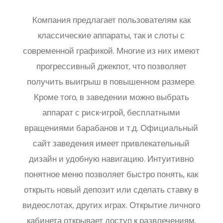
Компания предлагает пользователям как
классические аппараты, так и слоты с
современной графикой. Многие из них имеют
прогрессивный джекпот, что позволяет
получить выигрыш в повышенном размере.
Кроме того, в заведении можно выбрать
аппарат с риск-игрой, бесплатными
вращениями барабанов и т.д. Официальный
сайт заведения имеет привлекательный
дизайн и удобную навигацию. Интуитивно
понятное меню позволяет быстро понять, как
открыть новый депозит или сделать ставку в
видеослотах, других играх. Открытие личного
кабинета открывает доступ к развлечениям,