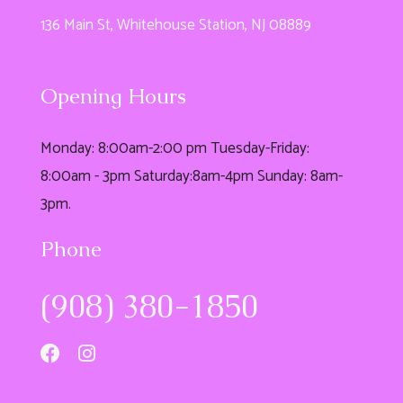
136 Main St, Whitehouse Station, NJ 08889
Opening Hours
Monday: 8:00am-2:00 pm Tuesday-Friday:
8:00am - 3pm Saturday:8am-4pm Sunday: 8am-
3pm.
Phone
(908) 380-1850