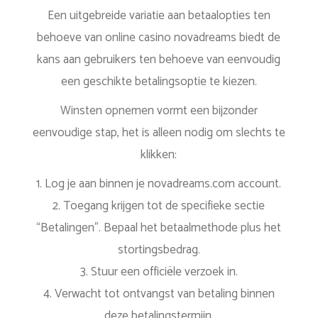
Een uitgebreide variatie aan betaalopties ten
behoeve van online casino novadreams biedt de
kans aan gebruikers ten behoeve van eenvoudig
een geschikte betalingsoptie te kiezen.
Winsten opnemen vormt een bijzonder
eenvoudige stap, het is alleen nodig om slechts te
klikken:
Log je aan binnen je novadreams.com account.
Toegang krijgen tot de specifieke sectie
“Betalingen”. Bepaal het betaalmethode plus het
stortingsbedrag.
Stuur een officiële verzoek in.
Verwacht tot ontvangst van betaling binnen
deze betalingstermijn.