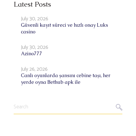
Latest Posts
July 30, 2026
Güvenli kayıt süreci ve hızlı onay Luks
casino
July 30, 2026
Azino777
July 26, 2026
Canlı oyunlarda şansını cebine taşı, her
yerde oyna Bethub apk ile
Search
for: