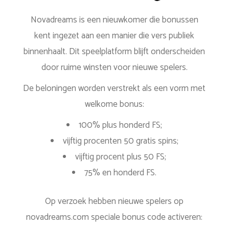
Novadreams is een nieuwkomer die bonussen
kent ingezet aan een manier die vers publiek
binnenhaalt. Dit speelplatform blijft onderscheiden
door ruime winsten voor nieuwe spelers.
De beloningen worden verstrekt als een vorm met
welkome bonus:
100% plus honderd FS;
vijftig procenten 50 gratis spins;
vijftig procent plus 50 FS;
75% en honderd FS.
Op verzoek hebben nieuwe spelers op
novadreams.com speciale bonus code activeren: