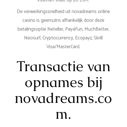
inzetten staat op 20 EUR.
De verwerkingssnelheid uit novadreams online
casino is geenszins afhankelijk door deze
betalingsoptie Neteller, Pay4Fun, MuchBetter,
Neosurf, Cryptocurrency, Ecopayz, Skrill
Visa/MasterCard.
Transactie van
opnames bij
novadreams.co
m.