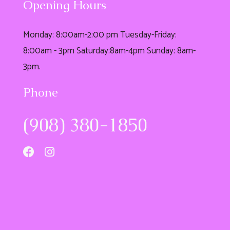
Opening Hours
Monday: 8:00am-2:00 pm Tuesday-Friday:
8:00am - 3pm Saturday:8am-4pm Sunday: 8am-
3pm.
Phone
(908) 380-1850