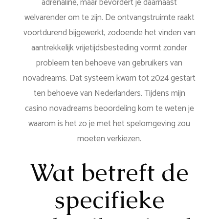
adrenaline, maar bevordert je daarnaast
welvarender om te zijn. De ontvangstruimte raakt
voortdurend bijgewerkt, zodoende het vinden van
aantrekkelijk vrijetijdsbesteding vormt zonder
probleem ten behoeve van gebruikers van
novadreams. Dat systeem kwam tot 2024 gestart
ten behoeve van Nederlanders. Tijdens mijn
casino novadreams beoordeling kom te weten je
waarom is het zo je met het spelomgeving zou
moeten verkiezen.
Wat betreft de
specifieke