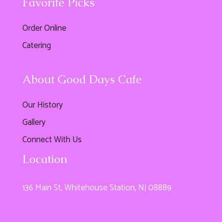
Favorite Picks
Order Online
Catering
About Good Days Cafe
Our History
Gallery
Connect With Us
Location
136 Main St, Whitehouse Station, NJ 08889