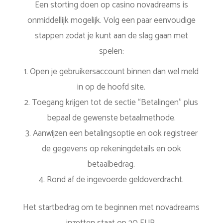
Een storting doen op casino novadreams is
onmiddellijk mogelijk. Volg een paar eenvoudige
stappen zodat je kunt aan de slag gaan met
spelen:
Open je gebruikersaccount binnen dan wel meld
in op de hoofd site.
Toegang krijgen tot de sectie “Betalingen” plus
bepaal de gewenste betaalmethode.
Aanwijzen een betalingsoptie en ook registreer
de gegevens op rekeningdetails en ook
betaalbedrag.
Rond af de ingevoerde geldoverdracht.
Het startbedrag om te beginnen met novadreams