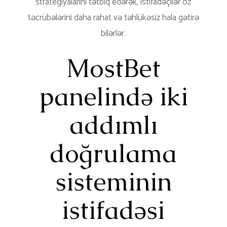
strategiyalarını tətbiq edərək, istifadəçilər öz
təcrübələrini daha rahat və təhlükəsiz hala gətirə
bilərlər.
MostBet
panelində iki
addımlı
doğrulama
sisteminin
istifadəsi