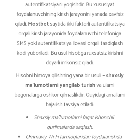
autentifikatsiyani yoqishdir. Bu xususiyat
foydalanuvchining kirish jarayonini yanada xavfsiz
qiladi.
Mostbet
saytida ikki faktorli autentifikatsiya
orqali kirish jarayonida foydalanuvchi telefoniga
SMS yoki autentifikatsiya ilovasi orqali tasdiqlash
kodi yuboriladi. Bu usul hisobga ruxsatsiz kirishni
deyarli imkonsiz qiladi.
Hisobni himoya qilishning yana bir usuli –
shaxsiy
ma’lumotlarni yangilab turish
va ularni
begonalarga oshkor qilmaslikdir. Quyidagi amallarni
bajarish tavsiya etiladi:
Shaxsiy ma’lumotlarni faqat ishonchli
qurilmalarda saqlash.
Ommaviy Wi-Fi tarmoqlaridan foydalanishda