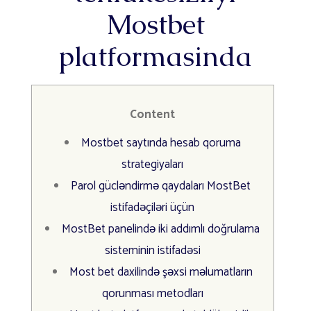
Mostbet
platformasinda
Content
Mostbet saytında hesab qoruma
strategiyaları
Parol gücləndirmə qaydaları MostBet
istifadəçiləri üçün
MostBet panelində iki addımlı doğrulama
sisteminin istifadəsi
Most bet daxilində şəxsi məlumatların
qorunması metodları