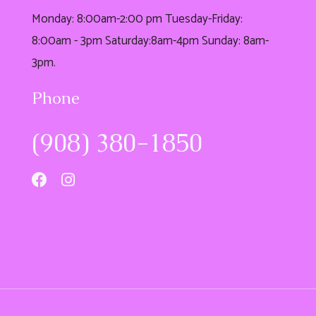
Monday: 8:00am-2:00 pm Tuesday-Friday:
8:00am - 3pm Saturday:8am-4pm Sunday: 8am-
3pm.
Phone
(908) 380-1850