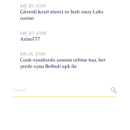
July 30, 2026
Güvenli kayıt süreci ve hızlı onay Luks
casino
July 30, 2026
Azino777
July 26, 2026
Canlı oyunlarda şansını cebine taşı, her
yerde oyna Bethub apk ile
Search
for: