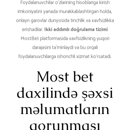
Foydalanuvchilar o‘zlarining hisoblariga kirish
imkoniyatini yanada murakkablashtirgan holda,
onlayn garovlar dunyosida tinchlik va xavfsizlikka
erishadilar.
Ikki addımlı doğrulama tizimi
MostBet platformasida xavfsizlikning yuqori
darajasini ta’minlaydi va bu orqali
foydalanuvchilarga ishonchli xizmat ko‘rsatadi.
Most bet
daxilində şəxsi
məlumatların
qorunması