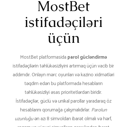
MostBet
istifadəçiləri
üçün
MostBet platformasida
parol gücləndirmə
istifadəçilərin təhlükəsizliyini artırmaq üçün vacib bir
addımdır. Onlayn mərc oyunları və kazino xidmətləri
təqdim edən bu platformada hesabların
təhlükəsizliyi əsas prioritetlərdən biridir.
İstifadəçilər, güclü və unikal parollar yaradaraq öz
hesablarını qorumağa çalışmalıdırlar.
Parolun
uzunluğu
ən azı 8 simvoldan ibarət olmalı və hərf,