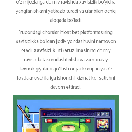
o‘z mijozlariga doimiy ravishda xavfsizlik bo‘yicha
yangilanishlarni yetkazib turadi va ular bilan ochiq
aloqada bo‘ladi.
Yuqoridagi choralar Most bet platformasining
xavfsizlikka bo‘lgan jiddiy yondashuvini namoyon
etadi.
Xavfsizlik infratuzilmasi
ning doimiy
ravishda takomillashtirilishi va zamonaviy
texnologiyalarni qo‘llash orqali kompaniya o‘z
foydalanuvchilariga ishonchli xizmat ko‘rsatishni
davom ettiradi.