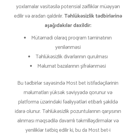
yoxlamalar vasitəsilə potensial zəifliklər müəyyən
edilir və aradan qaldırılır.
Təhlükəsizlik tədbirlərinə
aşağıdakılar daxildir:
Mütəmadi olaraq proqram təminatının
yenilənməsi
Təhlükəsizlik divarlarının qurulması
Məlumat bazalarının şifrələnməsi
Bu tədbirlər sayəsində Most bet istifadəçilərinin
məlumatları yüksək səviyyədə qorunur və
platforma üzərindəki fəaliyyətləri etibarlı şəkildə
idarə olunur. Təhlükəsizlik pozuntularının qarşısının
alınması məqsədilə davamlı təkmilləşdirmələr və
yeniliklər tətbiq edilir ki, bu da Most bet-i