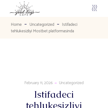
Home
Uncategorized
Istifadeci
tehlukesizliyi Mostbet platformasinda
February 11, 2026
Uncategorized
Istifadeci
tehlukesizliyi