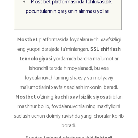
Most bet platformasında təhlükəsizlik
pozuntularının qarşısının alınması yolları
Mostbet
platformasida foydalanuvchi xavfsizligi
eng yuqori darajada ta’minlangan.
SSL shifrlash
texnologiyasi
yordamida barcha ma’lumotlar
ishonchli tarzda himoyalanadi, bu esa
foydalanuvchilarning shaxsiy va moliyaviy
ma’lumotlarini xavfsiz saqlash imkonini beradi.
Mostbet
o’zining
kuchli xavfsizlik siyosati
bilan
mashhur bo’lib, foydalanuvchilarning maxfiyligini
saqlash uchun doimiy ravishda yangi choralar ko’rib
boradi.