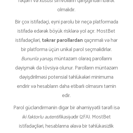
rəqəm və xüsusi simvolların qarışığından ibarət
olmalıdır.
Bir çox istifadəçi, eyni parolu bir neçə platformada
istifadə edərək böyük risklərə yol açır. MostBet
istifadəçiləri,
təkrar parollardan
qaçınmalı və hər
bir platforma üçün unikal parol seçməlidirlər.
Bununla yanaşı
, müntəzəm olaraq parollarını
dəyişmək də tövsiyə olunur. Parolların müntəzəm
dəyişdirilməsi potensial təhlükələri minimuma
endirir və hesabların daha etibarlı olmasını təmin
edir.
Parol gücləndirmənin digər bir əhəmiyyətli tərəfi isə
iki faktorlu autentifikasiya
dır (2FA). MostBet
istifadəçiləri, hesablarına əlavə bir təhlükəsizlik