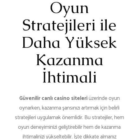
Oyun
Stratejileri ile
Daha Yüksek
Kazanma
İhtimali
Güvenilir canlı casino siteleri
üzerinde oyun
oynarken, kazanma şansınızı artırmak için belirli
stratejileri uygulamak önemlidir. Bu stratejiler, hem
oyun deneyiminizi geliştirebilir hem de kazanma
ihtimalinizi yükseltebilir. İşte dikkate almanız