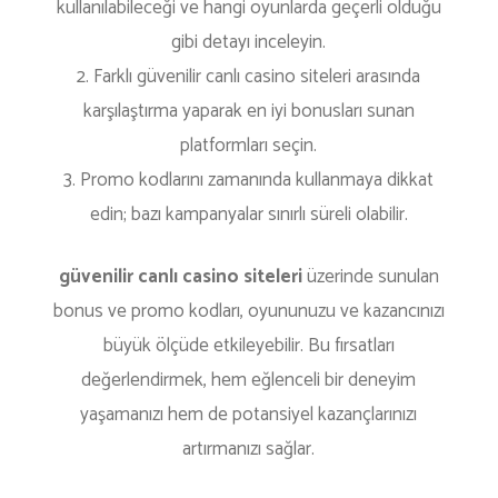
kullanılabileceği ve hangi oyunlarda geçerli olduğu
gibi detayı inceleyin.
Farklı güvenilir canlı casino siteleri arasında
karşılaştırma yaparak en iyi bonusları sunan
platformları seçin.
Promo kodlarını zamanında kullanmaya dikkat
edin; bazı kampanyalar sınırlı süreli olabilir.
güvenilir canlı casino siteleri
üzerinde sunulan
bonus ve promo kodları, oyununuzu ve kazancınızı
büyük ölçüde etkileyebilir. Bu fırsatları
değerlendirmek, hem eğlenceli bir deneyim
yaşamanızı hem de potansiyel kazançlarınızı
artırmanızı sağlar.