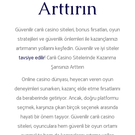
Arttırın
Güvenilir canlı casino siteleri, bonus fırsatları, oyun
stratejileri ve güvenlik önlemleri ile kazançlarınızı
artırmanın yollarını keşfedin. Güvenilir ve iyi siteler
tavsiye edilir
! Canlı Casino Sitelerinde Kazanma
Şansınızı Arttırın
Online casino dünyası, heyecan veren oyun
deneyimleri sunarken, kazanç elde etme fırsatlarını
da beraberinde getiriyor. Ancak, doğru platformu
seçmek, karşınıza çıkan birçok seçenek arasında
hayati bir önem taşıyor. Güvenilir canlı casino
siteleri, oyunculara hem güvenli bir oyun ortamı