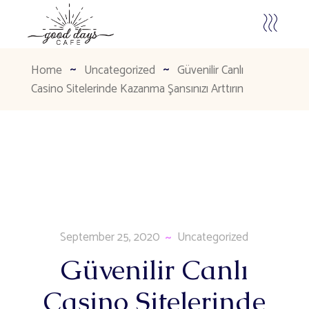
Home
Uncategorized
Güvenilir Canlı
Casino Sitelerinde Kazanma Şansınızı Arttırın
September 25, 2020
Uncategorized
Güvenilir Canlı
Casino Sitelerinde