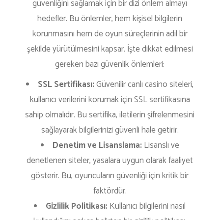
güvenliğini sağlamak için bir dizi önlem almayı
hedefler. Bu önlemler, hem kişisel bilgilerin
korunmasını hem de oyun süreçlerinin adil bir
şekilde yürütülmesini kapsar. İşte dikkat edilmesi
gereken bazı güvenlik önlemleri:
SSL Sertifikası:
Güvenilir canlı casino siteleri,
kullanıcı verilerini korumak için SSL sertifikasına
sahip olmalıdır. Bu sertifika, iletilerin şifrelenmesini
sağlayarak bilgilerinizi güvenli hale getirir.
Denetim ve Lisanslama:
Lisanslı ve
denetlenen siteler, yasalara uygun olarak faaliyet
gösterir. Bu, oyuncuların güvenliği için kritik bir
faktördür.
Gizlilik Politikası:
Kullanıcı bilgilerini nasıl