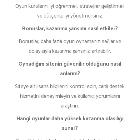
Oyun kurallarını iyi öğrenmeli, stratejiler geliştirmeli
ve bütçenizi iyi yönetmelisiniz.
Bonuslar, kazanma şansımı nasıl etkiler?
Bonuslar, daha fazla oyun oynamanızı sağlar ve
dolayısıyla kazanma şansınızı artırabilir.
Oynadığım sitenin güvenilir olduğunu nasıl
anlarım?
Siteye ait lisans bilgilerini kontrol edin, canlı destek
hizmetini deneyimleyin ve kullanıcı yorumlarını
araştırın.
Hangi oyunlar daha yüksek kazanma olasılığı
sunar?