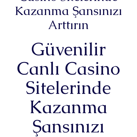
Kazanma Şansınızı
Arttırın
Güvenilir
Canlı Casino
Sitelerinde
Kazanma
Şansınızı