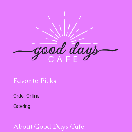
Favorite Picks
Order Online
Catering
About Good Days Cafe