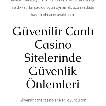
elde etmenize yardımcı olacaktır. Her zaman bilinçli
ve dikkatli bir şekilde oyun oynamak, uzun vadede
başarılı olmanın anahtarıdır.
Güvenilir Canlı
Casino
Sitelerinde
Güvenlik
Önlemleri
Güvenilir canlı casino siteleri, oyuncuların