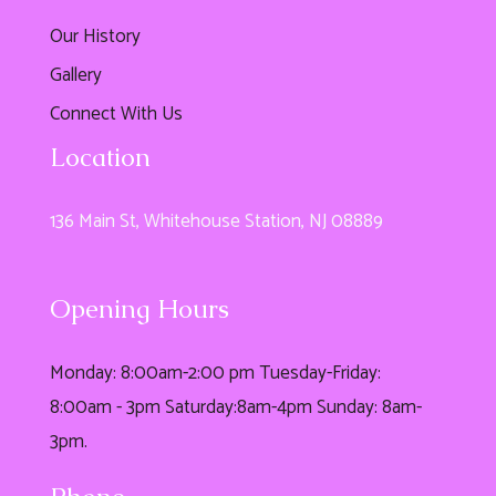
Our History
Gallery
Connect With Us
Location
136 Main St, Whitehouse Station, NJ 08889
Opening Hours
Monday: 8:00am-2:00 pm Tuesday-Friday:
8:00am - 3pm Saturday:8am-4pm Sunday: 8am-
3pm.