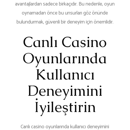
avantajlardan sadece birkaçıdır. Bu nedenle, oyun
oynamadan önce bu unsurları göz önünde
bulundurmak, güvenli bir deneyim için önemlidir.
Canlı Casino
Oyunlarında
Kullanıcı
Deneyimini
İyileştirin
Canlı casino oyunlarında kullanıcı deneyimini