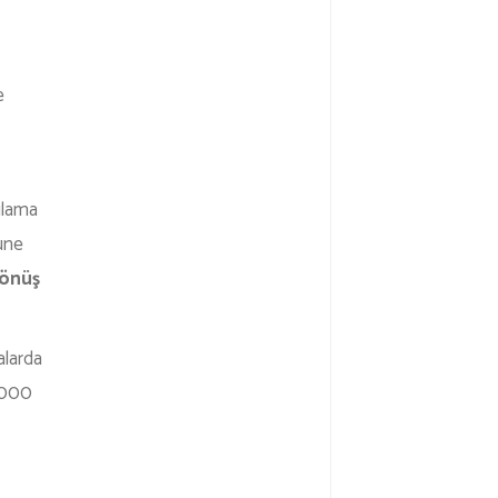
e
rulama
nüne
dönüş
alarda
1.000