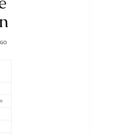
e
in
 GO
te