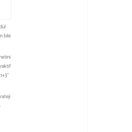
dül
n bile
metini
raktif
21+3”
rateji
s