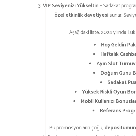
VIP Seviyenizi Yükseltin
– Sadakat program
özel etkinlik davetiyesi
sunar. Seviy
Aşağıdaki liste, 2024 yılında L
Hoş Geldin Pak
Haftalık Cashb
Ayın Slot Turnuv
Doğum Günü B
Sadakat Pua
Yüksek Riskli Oyun Bo
Mobil Kullanıcı Bonuslar
Referans Progr
Bu promosyonların çoğu,
depositumu