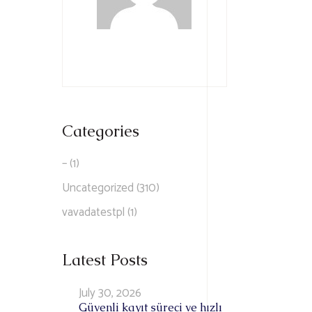
Categories
–
(1)
Uncategorized
(310)
vavadatestpl
(1)
Latest Posts
July 30, 2026
Güvenli kayıt süreci ve hızlı