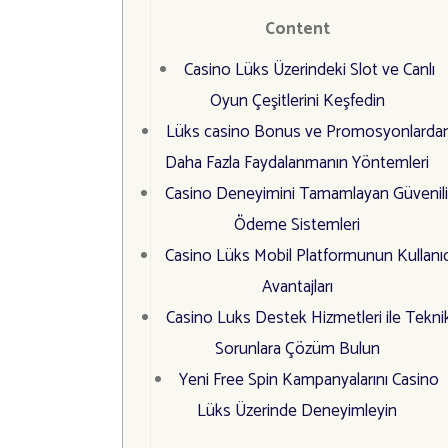
Content
Casino Lüks Üzerindeki Slot ve Canlı
Oyun Çeşitlerini Keşfedin
Lüks casino Bonus ve Promosyonlarda
Daha Fazla Faydalanmanın Yöntemleri
Casino Deneyimini Tamamlayan Güvenili
Ödeme Sistemleri
Casino Lüks Mobil Platformunun Kullanıc
Avantajları
Casino Luks Destek Hizmetleri ile Tekni
Sorunlara Çözüm Bulun
Yeni Free Spin Kampanyalarını Casino
Lüks Üzerinde Deneyimleyin