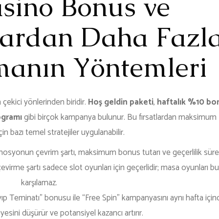
sino Bonus ve
ardan Daha Fazl
anın Yöntemleri
ekici yönlerinden biridir.
Hoş geldin paketi
,
haftalık %10 bo
ogramı
gibi birçok kampanya bulunur. Bu fırsatlardan maksimum
in bazı temel stratejiler uygulanabilir.
osyonun çevrim şartı, maksimum bonus tutarı ve geçerlilik süre
evirme şartı sadece slot oyunları için geçerlidir; masa oyunları bu 
karşılamaz.
ıp Teminatı” bonusu ile “Free Spin” kampanyasını aynı hafta için
yesini düşürür ve potansiyel kazancı artırır.