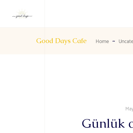
Good Days Cafe
Home
Uncate
May
Günlük c