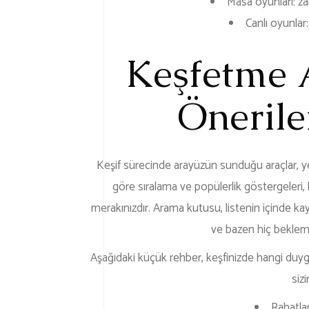
Masa oyunları: za
Canlı oyunlar
Keşfetme Ar
Önerile
Keşif sürecinde arayüzün sunduğu araçlar, yen
göre sıralama ve popülerlik göstergeleri, k
merakınızdır. Arama kutusu, listenin içinde 
ve bazen hiç beklemed
Aşağıdaki küçük rehber, keşfinizde hangi duyg
siz
Rahatla