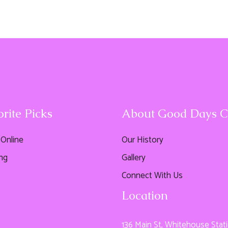
rite Picks
About Good Days C
 Online
Our History
ng
Gallery
Connect With Us
Location
136 Main St, Whitehouse Stati