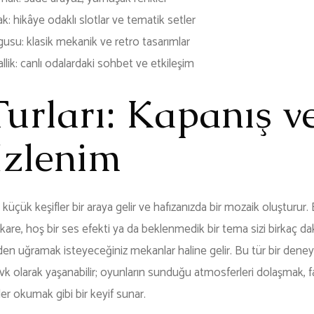
: hikâye odaklı slotlar ve tematik setler
gusu: klasik mekanik ve retro tasarımlar
lik: canlı odalardaki sohbet ve etkileşim
Turları: Kapanış v
İzlenim
üçük keşifler bir araya gelir ve hafızanızda bir mozaik oluşturur. 
ıcı kare, hoş bir ses efekti ya da beklenmedik bir tema sizi birkaç da
niden uğramak isteyeceğiniz mekanlar haline gelir. Bu tür bir deney
k olarak yaşanabilir; oyunların sunduğu atmosferleri dolaşmak, fa
er okumak gibi bir keyif sunar.