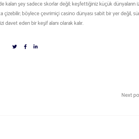
 kalan şey sadece skorlar değil; keşfettiğiniz küçük dünyaların iz
ta çizebilir; böylece çevrimiçi casino dünyası sabit bir yer değil, sü
zi davet eden bir keşif alanı olarak kalır.
Next po