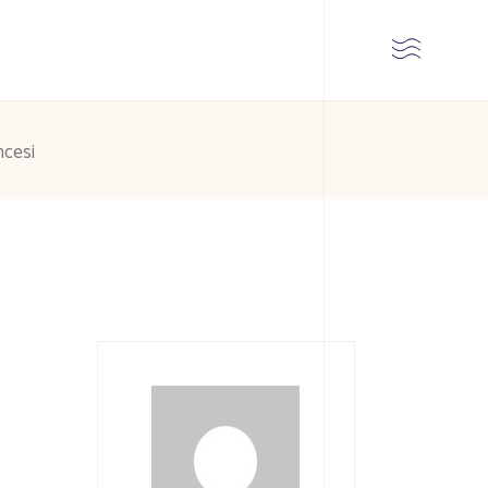
ncesi