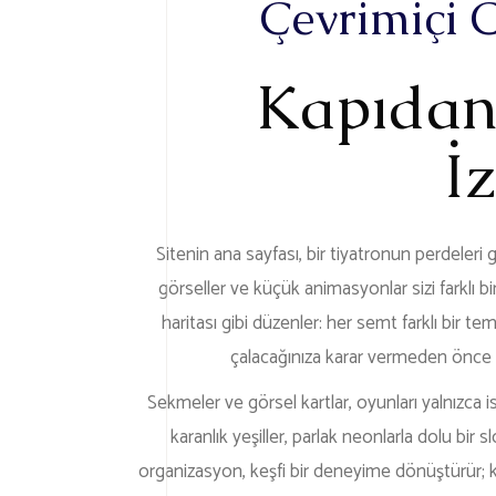
Çevrimiçi 
Kapıdan 
İ
Sitenin ana sayfası, bir tiyatronun perdeleri 
görseller ve küçük animasyonlar sizi farklı b
haritası gibi düzenler: her semt farklı bir tem
çalacağınıza karar vermeden önce b
Sekmeler ve görsel kartlar, oyunları yalnızca 
karanlık yeşiller, parlak neonlarla dolu bir
organizasyon, keşfi bir deneyime dönüştürür; kul