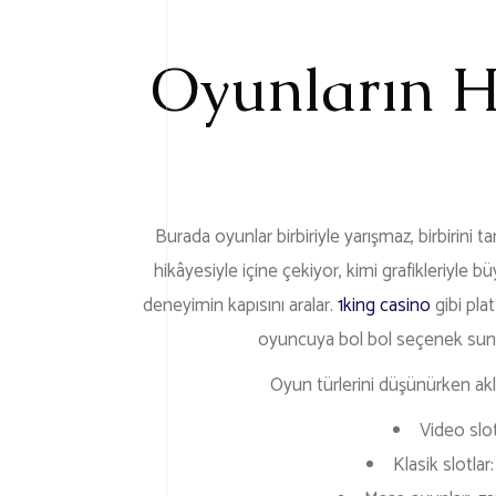
Oyunların H
Burada oyunlar birbiriyle yarışmaz, birbirin
hikâyesiyle içine çekiyor, kimi grafikleriyle büy
deneyimin kapısını aralar.
1king casino
gibi plat
oyuncuya bol bol seçenek sunu
Oyun türlerini düşünürken aklın
Video slot
Klasik slotlar