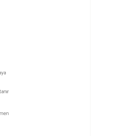
maya
tanır
mamen