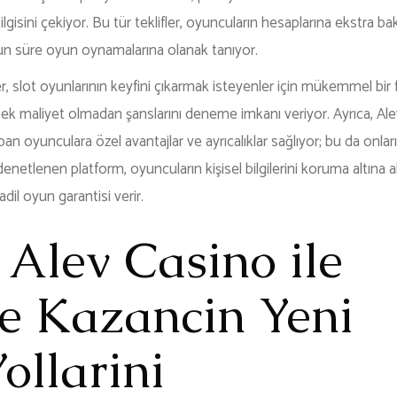
 ilgisini çekiyor. Bu tür teklifler, oyuncuların hesaplarına ekstra ba
un süre oyun oynamalarına olanak tanıyor.
r, slot oyunlarının keyfini çıkarmak isteyenler için mükemmel bir f
k maliyet olmadan şanslarını deneme imkanı veriyor. Ayrıca, Ale
n oyunculara özel avantajlar ve ayrıcalıklar sağlıyor; bu da onlar
enetlenen platform, oyuncuların kişisel bilgilerini koruma altına al
adil oyun garantisi verir.
 Alev Casino ile
ve Kazancin Yeni
ollarini