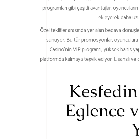
programları gibi çeşitli avantajlar, oyuncuların
ekleyerek daha uz
Özel teklifler arasında yer alan bedava dönüşle
sunuyor. Bu tür promosyonlar, oyunculara e
Casino’nin VIP programı, yüksek bahis yapa
platformda kalmaya teşvik ediyor. Lisanslı ve d
Kesfedin
Eglence 
Y