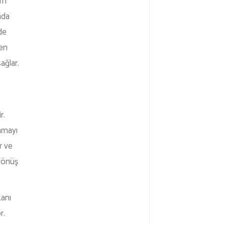
em
nda
de
den
ağlar.
r.
lamayı
r ve
 dönüş
kanı
r.