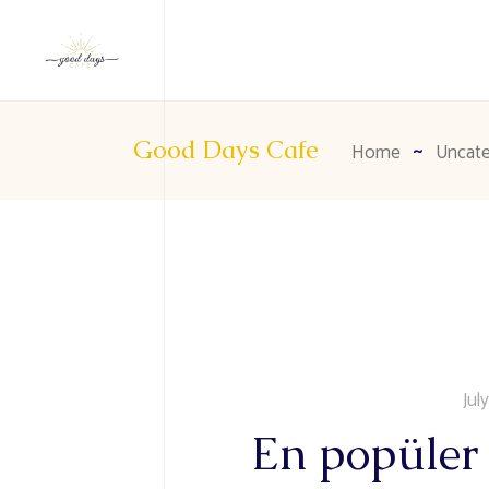
Good Days Cafe
Home
Uncate
Jul
En popüler 