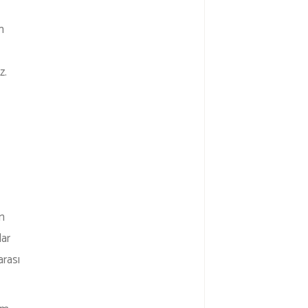
n
z.
n
lar
arası