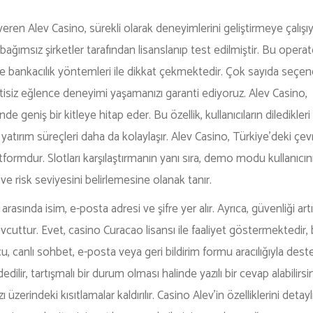
 veren Alev Casino, sürekli olarak deneyimlerini geliştirmeye çalışıy
bağımsız şirketler tarafından lisanslanıp test edilmiştir. Bu operat
ve bankacılık yöntemleri ile dikkat çekmektedir. Çok sayıda seçen
isiz eğlence deneyimi yaşamanızı garanti ediyoruz. Alev Casino,
e geniş bir kitleye hitap eder. Bu özellik, kullanıcıların diledikleri 
 yatırım süreçleri daha da kolaylaşır. Alev Casino, Türkiye’deki çev
formdur. Slotları karşılaştırmanın yanı sıra, demo modu kullanıcın
 ve risk seviyesini belirlemesine olanak tanır.
 arasında isim, e-posta adresi ve şifre yer alır. Ayrıca, güvenliği ar
cuttur. Evet, casino Curacao lisansı ile faaliyet göstermektedir,
, canlı sohbet, e-posta veya geri bildirim formu aracılığıyla dest
dilir, tartışmalı bir durum olması halinde yazılı bir cevap alabilirsin
zerindeki kısıtlamalar kaldırılır. Casino Alev’in özelliklerini detaylı