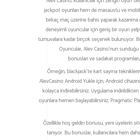
Alev Casino, kullanıcılar için zengin oyun 
jackpot oyunları hem de masaüstü ve mobil o
birkaç maç üzerine bahis yaparak kazanma m
deneyimli oyuncular için geniş bir oyun yel
turnuvalara kadar birçok seçenek bulunuyor. Bu öze
Oyuncular, Alev Casino’nun sunduğu çeş
bonusları ve sadakat programları, 
Örneğin, blackjack’te kart sayma teknikler
AlevCasino Android Yükle için, Android cihazını
kolayca indirebilirsiniz. Uygulama indirildikt
oyunlara hemen başlayabilirsiniz. Pragmatic Pla
Özellikle hoş geldin bonusu, yeni üyelerin sit
tanıyor. Bu bonuslar, kullanıcılara hem da