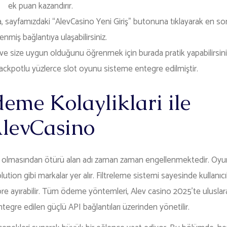
ek puan kazandırır.
, sayfamızdaki “AlevCasino Yeni Giriş” butonuna tıklayarak en so
enmiş bağlantıya ulaşabilirsiniz.
li ve size uygun olduğunu öğrenmek için burada pratik yapabilirsini
jackpotlu yüzlerce slot oyunu sisteme entegre edilmiştir.
eme Kolayliklari ile
levCasino
li olmasından ötürü alan adı zaman zaman engellenmektedir. Oyu
ution gibi markalar yer alır. Filtreleme sistemi sayesinde kullanıcı
öre ayırabilir. Tüm ödeme yöntemleri, Alev casino 2025’te uluslar
ntegre edilen güçlü API bağlantıları üzerinden yönetilir.