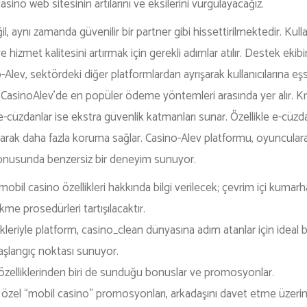
asino web sitesinin artılarını ve eksilerini vurgulayacağız.
l, aynı zamanda güvenilir bir partner gibi hissettirilmektedir. Kulla
 ve hizmet kalitesini artırmak için gerekli adımlar atılır. Destek ekibi
Alev, sektördeki diğer platformlardan ayrışarak kullanıcılarına eşsi
, CasinoAlev’de en popüler ödeme yöntemleri arasında yer alır. K
, e-cüzdanlar ise ekstra güvenlik katmanları sunar. Özellikle e-cüzda
li tutarak daha fazla koruma sağlar. Casino-Alev platformu, oyuncular
konusunda benzersiz bir deneyim sunuyor.
mobil casino özellikleri hakkında bilgi verilecek; çevrim içi kumar
kme prosedürleri tartışılacaktır.
kleriyle platform, casino_clean dünyasına adım atanlar için ideal b
aşlangıç noktası sunuyor.
 özelliklerinden biri de sunduğu bonuslar ve promosyonlar.
an özel “mobil casino” promosyonları, arkadaşını davet etme üzer