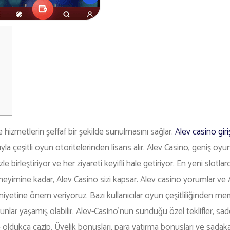
 hizmetlerin şeffaf bir şekilde sunulmasını sağlar.
Alev casino giri
 çeşitli oyun otoritelerinden lisans alır. Alev Casino, geniş oyu
birleştiriyor ve her ziyareti keyifli hale getiriyor. En yeni slotla
neyimine kadar, Alev Casino sizi kapsar. Alev casino yorumlar ve 
yetine önem veriyoruz. Bazı kullanıcılar oyun çeşitliliğinden m
sorunlar yaşamış olabilir. Alev-Casino’nun sunduğu özel teklifler, sa
e oldukça cazip. Üyelik bonusları, para yatırma bonusları ve sadak