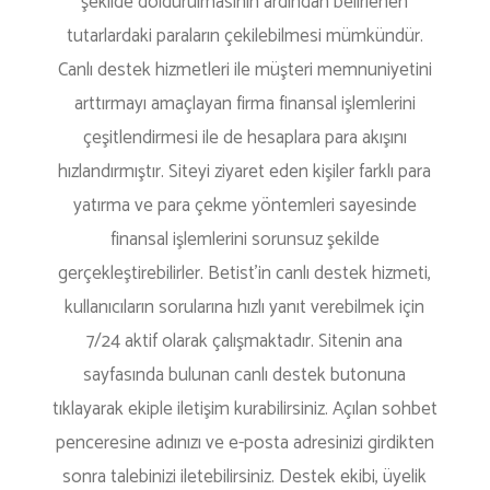
şekilde doldurulmasının ardından belirlenen
tutarlardaki paraların çekilebilmesi mümkündür.
Canlı destek hizmetleri ile müşteri memnuniyetini
arttırmayı amaçlayan firma finansal işlemlerini
çeşitlendirmesi ile de hesaplara para akışını
hızlandırmıştır. Siteyi ziyaret eden kişiler farklı para
yatırma ve para çekme yöntemleri sayesinde
finansal işlemlerini sorunsuz şekilde
gerçekleştirebilirler. Betist’in canlı destek hizmeti,
kullanıcıların sorularına hızlı yanıt verebilmek için
7/24 aktif olarak çalışmaktadır. Sitenin ana
sayfasında bulunan canlı destek butonuna
tıklayarak ekiple iletişim kurabilirsiniz. Açılan sohbet
penceresine adınızı ve e-posta adresinizi girdikten
sonra talebinizi iletebilirsiniz. Destek ekibi, üyelik