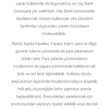
yapan kullanıcılar da düşünülmüş ve Cep Bank
bonusuna yer verilmiştir. Cep Bank bonusundan
faydalanmak isteyen kullanıcılar site yönetimi
tarafından oluşturulan yatırım bonuslarını
inceleyebilirler.
Betist, banka havalesi, Papara, kripto para ve diğer
güvenli ödeme yöntemleri ile para yatırmanıza
imkân tanır. Para yatırma yöntemlerinin
incelenmesi ile papara yönteminde belirlenen alt
limit ve üst limit öğrenilebilir. Kullanıcı dostu
arayüzümüz sayesinde hesabınıza kolayca erişebilir,
hızlı giriş seçeneğiyle bahis yapmaya anında
başlayabilirsiniz. Bonuslardan yararlanmak için
promosyonlar sayfasını ziyaret edebilir veya destek