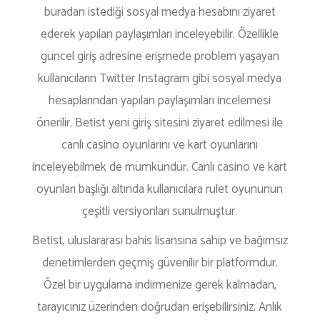
buradan istediği sosyal medya hesabını ziyaret
ederek yapılan paylaşımları inceleyebilir. Özellikle
güncel giriş adresine erişmede problem yaşayan
kullanıcıların Twitter Instagram gibi sosyal medya
hesaplarından yapılan paylaşımları incelemesi
önerilir. Betist yeni giriş sitesini ziyaret edilmesi ile
canlı casino oyunlarını ve kart oyunlarını
inceleyebilmek de mümkündür. Canlı casino ve kart
oyunları başlığı altında kullanıcılara rulet oyununun
çeşitli versiyonları sunulmuştur.
Betist, uluslararası bahis lisansına sahip ve bağımsız
denetimlerden geçmiş güvenilir bir platformdur.
Özel bir uygulama indirmenize gerek kalmadan,
tarayıcınız üzerinden doğrudan erişebilirsiniz. Anlık