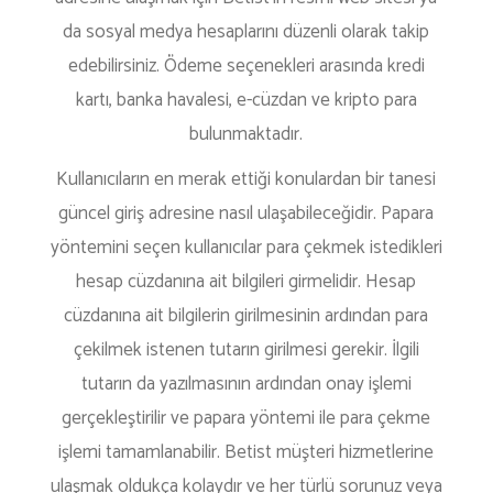
da sosyal medya hesaplarını düzenli olarak takip
edebilirsiniz. Ödeme seçenekleri arasında kredi
kartı, banka havalesi, e-cüzdan ve kripto para
bulunmaktadır.
Kullanıcıların en merak ettiği konulardan bir tanesi
güncel giriş adresine nasıl ulaşabileceğidir. Papara
yöntemini seçen kullanıcılar para çekmek istedikleri
hesap cüzdanına ait bilgileri girmelidir. Hesap
cüzdanına ait bilgilerin girilmesinin ardından para
çekilmek istenen tutarın girilmesi gerekir. İlgili
tutarın da yazılmasının ardından onay işlemi
gerçekleştirilir ve papara yöntemi ile para çekme
işlemi tamamlanabilir. Betist müşteri hizmetlerine
ulaşmak oldukça kolaydır ve her türlü sorunuz veya