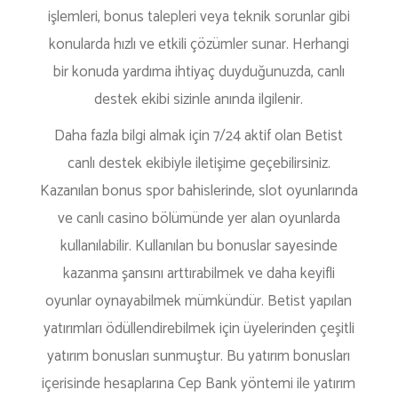
işlemleri, bonus talepleri veya teknik sorunlar gibi
konularda hızlı ve etkili çözümler sunar. Herhangi
bir konuda yardıma ihtiyaç duyduğunuzda, canlı
destek ekibi sizinle anında ilgilenir.
Daha fazla bilgi almak için 7/24 aktif olan Betist
canlı destek ekibiyle iletişime geçebilirsiniz.
Kazanılan bonus spor bahislerinde, slot oyunlarında
ve canlı casino bölümünde yer alan oyunlarda
kullanılabilir. Kullanılan bu bonuslar sayesinde
kazanma şansını arttırabilmek ve daha keyifli
oyunlar oynayabilmek mümkündür. Betist yapılan
yatırımları ödüllendirebilmek için üyelerinden çeşitli
yatırım bonusları sunmuştur. Bu yatırım bonusları
içerisinde hesaplarına Cep Bank yöntemi ile yatırım