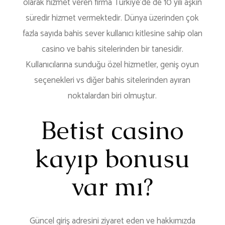
olarak hizmet veren firma Türkiye’de de 10 yılı aşkın
süredir hizmet vermektedir. Dünya üzerinden çok
fazla sayıda bahis sever kullanıcı kitlesine sahip olan
casino ve bahis sitelerinden bir tanesidir.
Kullanıcılarına sunduğu özel hizmetler, geniş oyun
seçenekleri vs diğer bahis sitelerinden ayıran
noktalardan biri olmuştur.
Betist casino
kayıp bonusu
var mı?
Güncel giriş adresini ziyaret eden ve hakkımızda