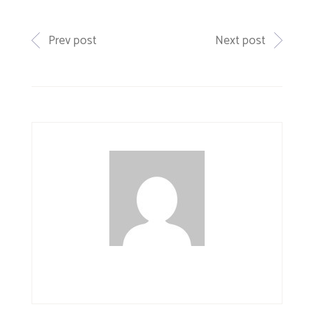
Prev post
Next post