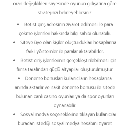
oran değişiklikleri sayesinde oyunun gidişatına göre
stratejinizi belirleyebilirsiniz.
Betist giriş adresinin ziyaret edilmesi ile para
çekme işlemleri hakkında bilgi sahibi olunabilir.
Siteye üye olan kişiler oluşturdukları hesaplarına
farklı yöntemler ile paralar aktarabilirler.
Betist giriş işlemlerinin gerçekleştirilebilmesi için
firma tarafından güçlü altyapılar oluşturulmuştur.
Deneme bonusları kullanıcıların hesaplarına
anında aktarılır ve nakit deneme bonusu ile sitede
bulunan canlı casino oyunları ya da spor oyunları
oynanabilir.
Sosyal medya seçeneklerine tıklayan kullanıcılar
buradan istediği sosyal medya hesabını ziyaret