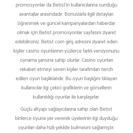
promosyonlar da Betist’in kullanıcılarına sunduğu
avantajlar arasındadır. Bonuslarla ilgili detayları
öğrenmek ve güncel kampanyalardan haberdar
olmak için Betist promosyonlar sayfasını ziyaret
edebilirsiniz. Betist com giriş adresini ziyaret eden
kişiler casino oyunlarının yüzlerce farklı versiyonunu
oynama şansına sahip olurlar. Casino oyunları
rekabet etmeyi seven kişiler tarafından tercih
edilen oyun başlıklarıdır. Bu oyun başlığını tıklayan
kullanıcılar ilgi çekici grafiklerin ve görsellerin
kullanıldığı oyunlar ile karşılaşırlar.
Güçlü altyapı sağlayıcılarına sahip olan Betist
binlerce oyuna yer vererek üyelerinin ilgi duyduğu
oyunları daha hızlı şekilde bulmasını sağlamıştır.