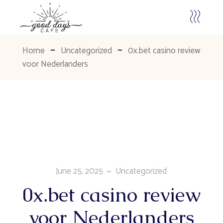
Home
Uncategorized
0x.bet casino review
voor Nederlanders
June 25, 2025
Uncategorized
0x.bet casino review
voor Nederlanders