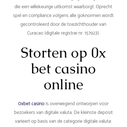
die een willekeurige uitkomst waarborgt. Oprecht
spel en compliance volgens alle goknormen wordt
gecontroleerd door de toezichthouder van
Curacao (digitale registrar nr. 157923).
Storten op 0x
bet casino
online
0xbet casino
is overwegend ontworpen voor
bezoekers van digitale valuta. De kleinste deposit
varieert op basis van de categorie digitale valuta: