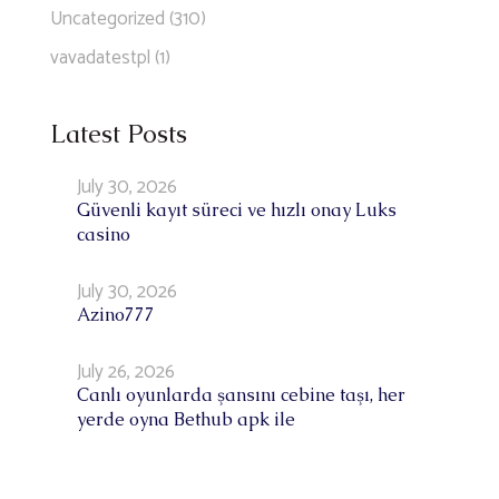
Uncategorized
(310)
vavadatestpl
(1)
Latest Posts
July 30, 2026
Güvenli kayıt süreci ve hızlı onay Luks
casino
July 30, 2026
Azino777
July 26, 2026
Canlı oyunlarda şansını cebine taşı, her
yerde oyna Bethub apk ile
Search