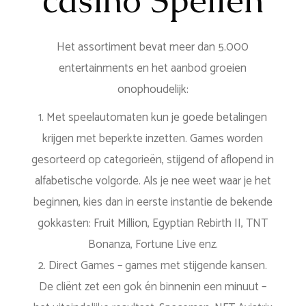
casino Spellen
Het assortiment bevat meer dan 5.000
entertainments en het aanbod groeien
onophoudelijk:
Met speelautomaten kun je goede betalingen
krijgen met beperkte inzetten. Games worden
gesorteerd op categorieën, stijgend of aflopend in
alfabetische volgorde. Als je nee weet waar je het
beginnen, kies dan in eerste instantie de bekende
gokkasten: Fruit Million, Egyptian Rebirth II, TNT
Bonanza, Fortune Live enz.
Direct Games – games met stijgende kansen.
De cliënt zet een gok én binnenin een minuut –