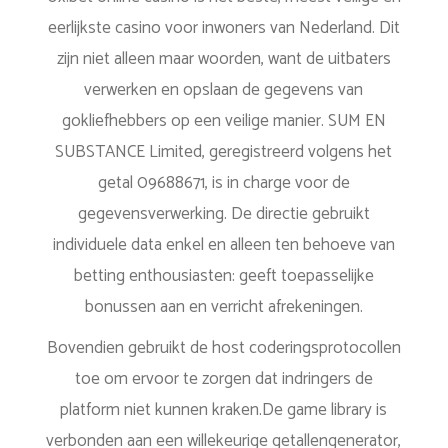
eerlijkste casino voor inwoners van Nederland. Dit
zijn niet alleen maar woorden, want de uitbaters
verwerken en opslaan de gegevens van
gokliefhebbers op een veilige manier. SUM EN
SUBSTANCE Limited, geregistreerd volgens het
getal 09688671, is in charge voor de
gegevensverwerking. De directie gebruikt
individuele data enkel en alleen ten behoeve van
betting enthousiasten: geeft toepasselijke
bonussen aan en verricht afrekeningen.
Bovendien gebruikt de host coderingsprotocollen
toe om ervoor te zorgen dat indringers de
platform niet kunnen kraken.De game library is
verbonden aan een willekeurige getallengenerator,