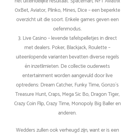
het uiteindelijke resultaat. Spaceman, NFT Aviatrix
0xBet, Aviator, Plinko, Mines, Dice – een beperkte
overzicht uit die soort. Enkele games geven een
oefenmodus.
Live Casino – levende tafelspelletjes in direct
met dealers. Poker, Blackjack, Roulette –
uiteenlopende varianten bevatten diverse regels
én inzetlimieten. De collectie ouderwets
entertainment worden aangevuld door live
optredens: Dream Catcher, Funky Time, Gonzo`s
Treasure Hunt, Craps, Mega Sic Bo, Dragon Tiger,
Crazy Coin Flip, Crazy Time, Monopoly Big Baller en
anderen.
Wedders zullen ook verheugd zijn, want er is een