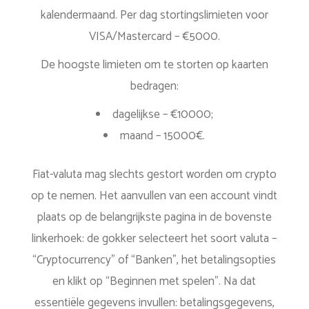
kalendermaand. Per dag stortingslimieten voor
VISA/Mastercard – €5000.
De hoogste limieten om te storten op kaarten
bedragen:
dagelijkse – €10000;
maand – 15000€.
Fiat-valuta mag slechts gestort worden om crypto
op te nemen. Het aanvullen van een account vindt
plaats op de belangrijkste pagina in de bovenste
linkerhoek: de gokker selecteert het soort valuta –
“Cryptocurrency” of “Banken”, het betalingsopties
en klikt op “Beginnen met spelen”. Na dat
essentiële gegevens invullen: betalingsgegevens,