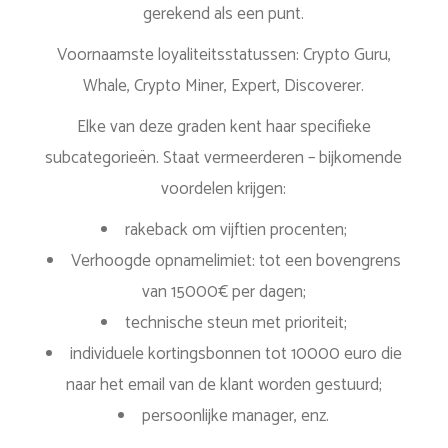
gerekend als een punt.
Voornaamste loyaliteitsstatussen: Crypto Guru,
Whale, Crypto Miner, Expert, Discoverer.
Elke van deze graden kent haar specifieke
subcategorieën. Staat vermeerderen – bijkomende
voordelen krijgen:
rakeback om vijftien procenten;
Verhoogde opnamelimiet: tot een bovengrens
van 15000€ per dagen;
technische steun met prioriteit;
individuele kortingsbonnen tot 10000 euro die
naar het email van de klant worden gestuurd;
persoonlijke manager, enz.