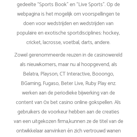
gedeelte “Sports Book” en “Live Sports”. Op de
webpagina is het mogelijk om voorspellingen te
doen voor wedstrijden en wedstrijden van
populaire en exotische sportdisciplines: hockey,
cricket, lacrosse, voetbal, darts, andere.
Zowel gerenommeerde reuzen in de casinowereld
als nieuwkomers, maar nu al hoopgevend, als
Belatra, Playson, CT Interactive, Booongo,
BGaming, Fugaso, Beter Live, Ruby Play enz.
werken aan de periodieke bijwerking van de
content van 0x bet casino online gokspellen. Als
gebruikers de voorkeur hebben aan de creaties
van een uitgekozen firma,kunnen ze de titel van de
ontwikkelaar aanvinken én zich vertrouwd wanen