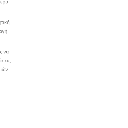
τερο
ητική
λογή
ς να
άσεις
ριών