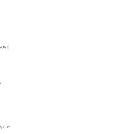
ιλογή
α
ργούν