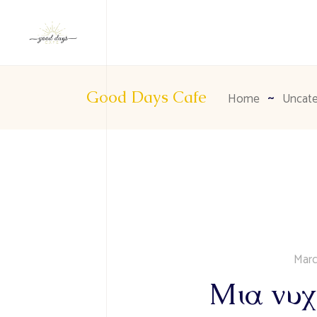
Good Days Cafe
Home
Uncate
Marc
Μια νυχ