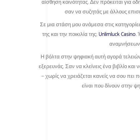
αίσθηση κοινότητας. Δεν πρόκειται για οδ
σαν να συζητάς με άλλους επισ
Σε μια στάση μου ανάμεσα στις κατηγορίε
της και την ποικιλία της:
Unlimluck Casino
.
αναμνήσεων 
Η βόλτα στην ψηφιακή αυτή αγορά τελειών
εξερευνάς. Σαν να κλείνεις ένα βιβλίο και 
— χωρίς να χρειάζεται κανείς να σου πει 
είναι που δίνουν στην ψ