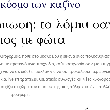
κόσμο των καζίνο
ύπωση: το λόμπι σα
ος με φώτα
λατφόρμας, ήρθε στο μυαλό μου η εικόνα ενός πολυσύχνασ
λη με προτεινόμενα παιχνίδια, κάθε κατηγορία σαν μια επι
χι για να σε διδάξει, μάλλον για να σε προκαλέσει περιέργει
κια, live επιτραπέζια, θεματικές συλλογές και νέες κυκλοφορ
ιασχίζει το χώρο σαν επισκέπτης μιας πόλης που έχει πολλ
προσφέρει.