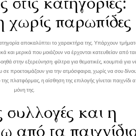
ς στις κατηγορίες:
 χωρίς παρωπίδες
κατηγορία αποκαλύπτει το χαρακτήρα της. Υπάρχουν τμήματ
κά και μερικά που μοιάζουν να έρχονται κατευθείαν από ται
ηθά στην εξερεύνηση: φίλτρα για θεματικές, κουμπιά για ν
υ σε προετοιμάζουν για την ατμόσφαιρα, χωρίς να σου δίνο
ο της πλατφόρμας, η αίσθηση της επιλογής γίνεται παιχνίδι 
μόνη της.
ς συλλογές και η
ω από τα παιχνίδι