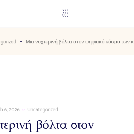
gorized
Μια νυχτερινή βόλτα στον ψηφιακό κόσμο των κ
h 6, 2026
Uncategorized
τερινή βόλτα στον