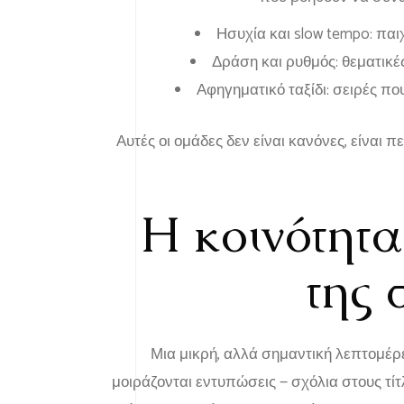
Ησυχία και slow tempo: παι
Δράση και ρυθμός: θεματικέ
Αφηγηματικό ταξίδι: σειρές πο
Αυτές οι ομάδες δεν είναι κανόνες, είναι 
Η κοινότητα
της 
Μια μικρή, αλλά σημαντική λεπτομέρε
μοιράζονται εντυπώσεις — σχόλια στους τίτ