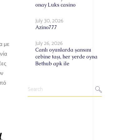
onay Luks casino
July 30, 2026
Azino777
July 26, 2026
α με
Canlı oyunlarda şansını
νία
cebine taşı, her yerde oyna
έες
Bethub apk ile
υν
από
Search
for:
α