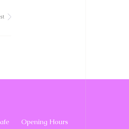
st
afe
Opening Hours