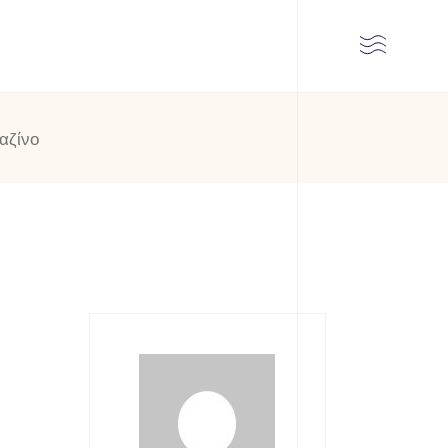
αζίνο